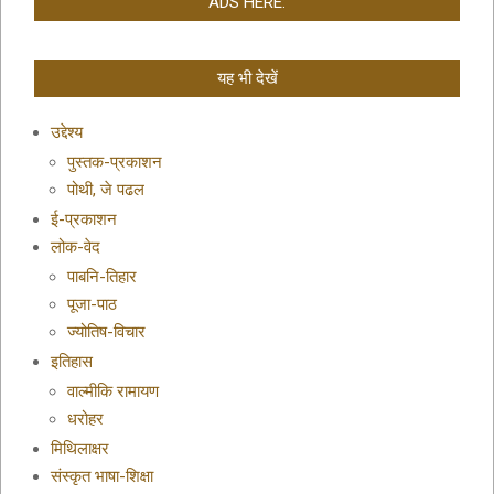
ADS HERE:
यह भी देखें
उद्देश्य
पुस्तक-प्रकाशन
पोथी, जे पढल
ई-प्रकाशन
लोक-वेद
पाबनि-तिहार
पूजा-पाठ
ज्योतिष-विचार
इतिहास
वाल्मीकि रामायण
धरोहर
मिथिलाक्षर
संस्कृत भाषा-शिक्षा