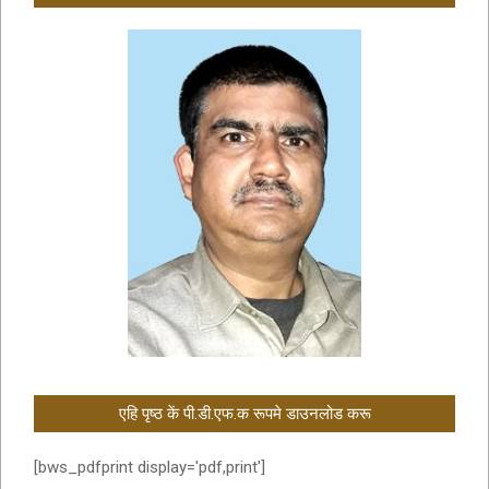
एहि पृष्ठ कें पी.डी.एफ.क रूपमे डाउनलोड करू
[bws_pdfprint display='pdf,print']