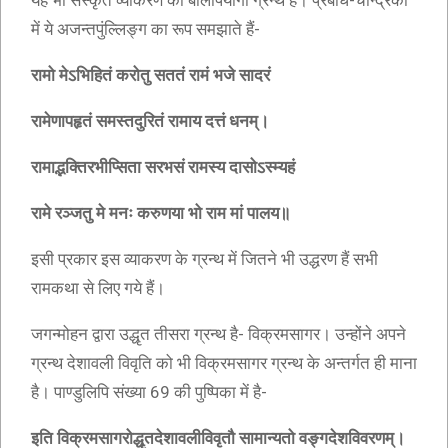
यह भी संस्कृत व्याकरण का बालोपयोगी ग्रन्थ है। प्रबोध-चन्द्रिका
में ये अजन्तपुंल्लिङ्ग का रूप समझाते हैं-
रामो मेऽभिहितं करोतु सततं रामं भजे सादरं
रामेणापहृतं समस्तदुरितं रामाय दत्तं धनम्।
रामाद्भक्तिरभीप्सिता सरभसं रामस्य दासोऽस्म्यहं
रामे रञ्जतु मे मनः करुणया भो राम मां पालय॥
इसी प्रकार इस व्याकरण के ग्रन्थ में जितने भी उद्धरण हैं सभी
रामकथा से लिए गये हैं।
जगन्मोहन द्वारा उद्धृत तीसरा ग्रन्थ है- विक्रमसागर। उन्होंने अपने
ग्रन्थ देशावली विवृति को भी विक्रमसागर ग्रन्थ के अन्तर्गत ही माना
है। पाण्डुलिपि संख्या 69 की पुष्पिका में है-
इति विक्रमसागरोद्धृतदेशावलीविवृतौ सामान्यतो वङ्गदेशविवरणम्।