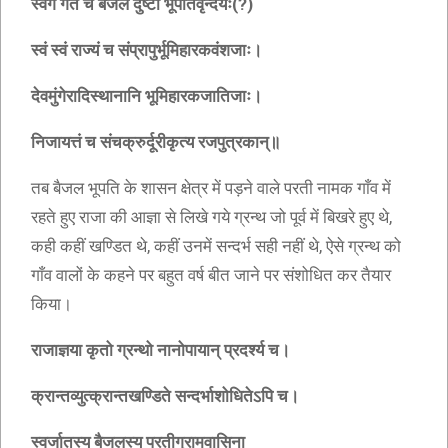
स्वर्गं गते च बैजले दुष्टा भूपतिवृन्दयः
(?)
स्वं स्वं राज्यं च संप्रापुर्भूमिहारकवंशजाः।
देवमुंगेरादिस्थानानि भूमिहारकजातिजाः।
निजायत्तं च संचक्रुर्दूरीकृत्य रजपुत्रकान्॥
तब बैजल भूपति के शासन क्षेत्र में पड़ने वाले परती नामक गाँव में
रहते हुए राजा की आज्ञा से लिखे गये ग्रन्थ जो पूर्व में बिखरे हुए थे,
कही कहीं खण्डित थे, कहीं उनमें सन्दर्भ सही नहीं थे, ऐसे ग्रन्थ को
गाँव वालों के कहने पर बहुत वर्ष बीत जाने पर संशोधित कर तैयार
किया।
राजाज्ञया कृतो ग्रन्थो नानोपायान् प्रदर्श्य च।
क्रान्तव्युत्क्रान्तखण्डिते सन्दर्भाशोधितेऽपि च।
स्वर्जातस्य बैजलस्य परतीग्रामवासिना