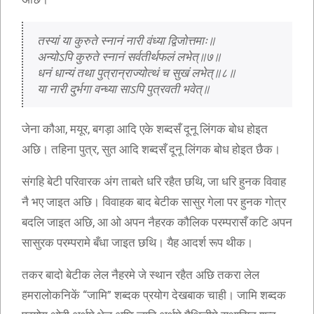
तस्यां या कुरुते स्नानं नारी वंध्या द्विजोत्तमाः॥
अन्योऽपि कुरुते स्नानं सर्वतीर्थफलं लभेत्॥७॥
धनं धान्यं तथा पुत्रान्राज्योत्थं च सुखं लभेत्॥८॥
या नारी दुर्भगा वन्ध्या साऽपि पुत्रवती भवेत्॥
जेना कौआ, मयूर, बगड़ा आदि एके शब्दसँ दूनू लिंगक बोध होइत
अछि। तहिना पुत्र, सुत आदि शब्दसँ दूनू लिंगक बोध होइत छैक।
संगहि बेटी परिवारक अंग ताबते धरि रहैत छथि, जा धरि हुनक विवाह
नै भए जाइत अछि। विवाहक बाद बेटीक सासुर गेला पर हुनक गोत्र
बदलि जाइत अछि, आ ओ अपन नैहरक कौलिक परम्परासँ कटि अपन
सासुरक परम्परामे बँधा जाइत छथि। यैह आदर्श रूप थीक।
तकर बादो बेटीक लेल नैहरमे जे स्थान रहैत अछि तकरा लेल
हमरालोकनिकें “जामि” शब्दक प्रयोग देखबाक चाही। जामि शब्दक