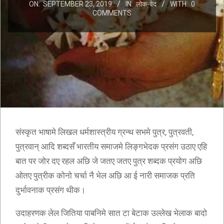
ON:
SEPTEMBER 23, 2019
IN:
लोक-वेद
WITH:
0
COMMENTS
संस्कृत भाषामे लिखल धर्मशास्त्रीय ग्रन्थ सभमे पुत्र, पुत्रवती,
पुत्रवान् आदि शब्दसँ भारतीय समाजमे लिङ्गभेदक प्रसंग उठाए एहि
बात पर जोर दए रहल अछि जे जतए जतए पुत्र शब्दक प्रयोग अछि
ओतए पुत्रीक कोनो चर्चा नै भेल अछि आ ई नारी समाजक प्रति
दुर्भावनाक प्रसंग थीक।
उदाहरणक लेल जितिया पाबनिमे सात टा बेटाक उल्लेख भेलाक बादो