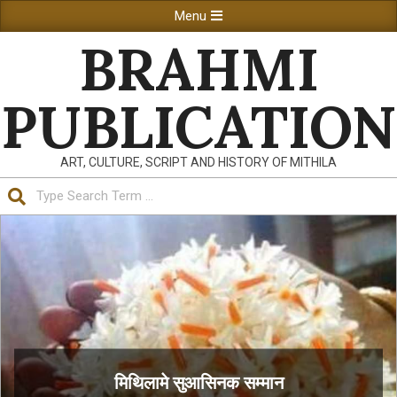
Skip
Primary
Menu
to
Navigation
BRAHMI
content
Menu
PUBLICATION
ART, CULTURE, SCRIPT AND HISTORY OF MITHILA
Search
मिथिलामे सुआसिनक सम्मान