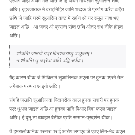
प्रयोग ओही अर्थमे भेल अछि जाहि अर्थमे मैथिलीमे सुआसिन शब्द
अछि। बृहज्जातक मे वराहमिहिर जामि शब्दक जे प्रयोग करैत कहैत
छथि जे जाहि घरमे सुआसिन कष्ट मे रहथि ओ घर समूल नाश भए
जाइत अछि। आ जतए ओ प्रसन्न रहैत छथि ओतए सभ नीके होइत
अछि।
शोचन्ति जामयो यत्र विनश्यत्याशु तत्कुलम्। 
न शोचन्ति तु यत्रैता वर्धते तद्धि सर्वदा।
यैह कारण थीक जे मिथिलामे सुआसिनक अएला पर हुनक पएरमे तेल
लगेबाक परम्परा आइयो अछि।
संगहि जखनि सुआसिनक बिदागरीक काल हुनक सवारी पर हुनक
पएर धुअल जाइत अछि आ हुनका पानि पिआए बिदा कएल जाइत
अछि। ई दूनू टा व्यवहार बेटीक प्रति सम्मान-प्रदर्शन थीक।
तें हमरालोकनिक परम्परा पर ई आरोप लगाएब जे एतए लिंग-भेद कएल