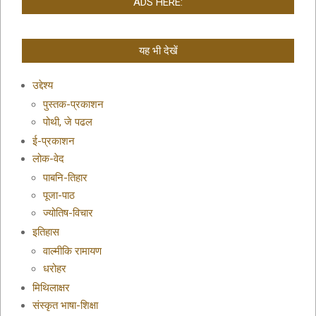
ADS HERE:
यह भी देखें
उद्देश्य
पुस्तक-प्रकाशन
पोथी, जे पढल
ई-प्रकाशन
लोक-वेद
पाबनि-तिहार
पूजा-पाठ
ज्योतिष-विचार
इतिहास
वाल्मीकि रामायण
धरोहर
मिथिलाक्षर
संस्कृत भाषा-शिक्षा