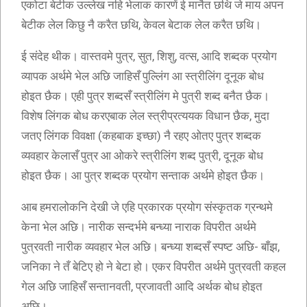
एकोटा बेटीक उल्लेख नहि भेलाक कारणें ई मानैत छथि जे माय अपन
बेटीक लेल किछु नै करैत छथि, केवल बेटाक लेल करैत छथि।
ई संदेह थीक। वास्तवमे पुत्र, सुत, शिशु, वत्स, आदि शब्दक प्रयोग
व्यापक अर्थमे भेल अछि जाहिसँ पुल्लिंग आ स्त्रीलिंग दूनूक बोध
होइत छैक। एही पुत्र शब्दसँ स्त्रीलिंग मे पुत्री शब्द बनैत छैक।
विशेष लिंगक बोध करएबाक लेल स्त्रीप्रत्ययक विधान छैक, मुदा
जतए लिंगक विवक्षा (कहबाक इच्छा) नै रहए ओतए पुत्र शब्दक
व्यवहार केलासँ पुत्र आ ओकरे स्त्रीलिंग शब्द पुत्री, दूनूक बोध
होइत छैक। आ पुत्र शब्दक प्रयोग सन्ताक अर्थमे होइत छैक।
आब हमरालोकनि देखी जे एहि प्रकारक प्रयोग संस्कृतक ग्रन्थमे
केना भेल अछि। नारीक सन्दर्भमे बन्ध्या नाराक विपरीत अर्थमे
पुत्रवती नारीक व्यवहार भेल अछि। बन्ध्या शब्दसँ स्पष्ट अछि- बाँझ,
जनिका ने तँ बेटिए हो ने बेटा हो। एकर विपरीत अर्थमे पुत्रवती कहल
गेल अछि जाहिसँ सन्तानवती, प्रजावती आदि अर्थक बोध होइत
अछि।