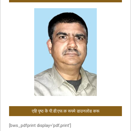
एहि पृष्ठ कें पी.डी.एफ.क रूपमे डाउनलोड करू
[bws_pdfprint display='pdf,print']