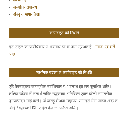
लोक-वेद
वाल्मीकि रामायण
संस्कृत भाषा-शिक्षा
कॉपीराइट की स्थिति
इस साइट का सर्वाधिकार पं. भवनाथ झा के पास सुरक्षित है।
नियम एवं शर्तें
लागू
शैक्षणिक उद्देश्य से कापीराइट की स्थिति
एहि वेबसाइटक सामग्रीक सर्वाधिकार पं. भवनाथ झा लग सुरक्षित अछि।
शैक्षिक उद्देश्य सँ सन्दर्भ सहित उद्धरणक अतिरिक्त एकर कोनो सामग्रीक
पुनरुत्पादन नहिं करी। जँ कतहु शैक्षिक उद्देश्यसँ सामग्री लेल जाइत अछि तँ
ओहि वेबपृष्ठक URL सहित देल जा सकैत अछि।