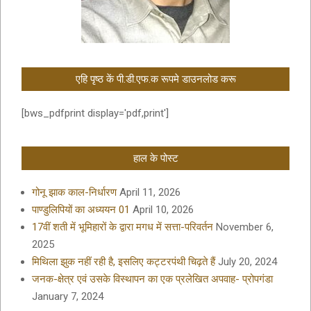
एहि पृष्ठ कें पी.डी.एफ.क रूपमे डाउनलोड करू
[bws_pdfprint display='pdf,print']
हाल के पोस्ट
गोनू झाक काल-निर्धारण
April 11, 2026
पाण्डुलिपियों का अध्ययन 01
April 10, 2026
17वीं शती में भूमिहारों के द्वारा मगध में सत्ता-परिवर्तन
November 6,
2025
मिथिला झुक नहीं रही है, इसलिए कट्टरपंथी चिढ़ते हैं
July 20, 2024
जनक-क्षेत्र एवं उसके विस्थापन का एक प्रलेखित अपवाह- प्रोपगंडा
January 7, 2024