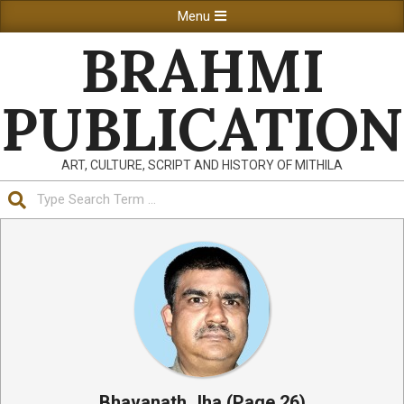
Skip
Primary
Menu
to
Navigation
BRAHMI
content
Menu
PUBLICATION
ART, CULTURE, SCRIPT AND HISTORY OF MITHILA
Search
Bhavanath Jha
(Page 26)