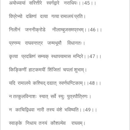
अयोध्यायां सरित्तीरे स्वर्गद्वारे नराधिपः।।45।।
विप्रेभ्यो दक्षिणां दत्वा गत्वा रामालयं प्रति।
निलीनं जननीक्रोडे नीलाम्बुजसमप्रभम्।।46।।
प्रणम्य राघवन्तत्र जन्मभूमौ विधानतः।
कृत्वा प्रदक्षिणं सम्यक् स्थापयामास मन्दिरे।।47।।
किङ्किणीं हाटकमयीं शिंजितां चपलां शुभाम्।
यदि रामालये कश्चिद् दद्यात् स्वर्णघण्टिकाम्।।48।।
न तत्कुलविनाशः स्यात् सर्वे स्युः पुत्रपौत्रिणः।
न काचिद्विधवा नारी तस्य वंशे भविष्यति।।49।।
स्वाङ्के निधाय तनयं कौशल्येव राघवम्।