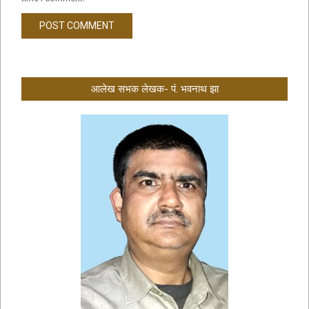
आलेख सभक लेखक- पं. भवनाथ झा