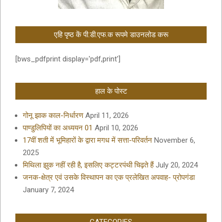
एहि पृष्ठ कें पी.डी.एफ.क रूपमे डाउनलोड करू
[bws_pdfprint display='pdf,print']
हाल के पोस्ट
गोनू झाक काल-निर्धारण
April 11, 2026
पाण्डुलिपियों का अध्ययन 01
April 10, 2026
17वीं शती में भूमिहारों के द्वारा मगध में सत्ता-परिवर्तन
November 6,
2025
मिथिला झुक नहीं रही है, इसलिए कट्टरपंथी चिढ़ते हैं
July 20, 2024
जनक-क्षेत्र एवं उसके विस्थापन का एक प्रलेखित अपवाह- प्रोपगंडा
January 7, 2024
CATEGORIES