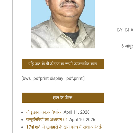
2019-
BY:
BHA
09-
09
6 आंगु
एहि पृष्ठ कें पी.डी.एफ.क रूपमे डाउनलोड करू
[bws_pdfprint display='pdf,print']
हाल के पोस्ट
गोनू झाक काल-निर्धारण
April 11, 2026
पाण्डुलिपियों का अध्ययन 01
April 10, 2026
17वीं शती में भूमिहारों के द्वारा मगध में सत्ता-परिवर्तन