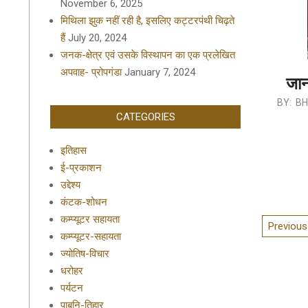
November 6, 2025
मिथिला झुक नहीं रही है, इसलिए कट्टरपंथी चिढ़ते
हैं
July 20, 2024
जनक-क्षेत्र एवं उसके विस्थापन का एक प्रलेखित
अपवाह- प्रोपगंडा
January 7, 2024
जान
2019-
BY:
BH
CATEGORIES
09-
09
इतिहास
ई-प्रकाशन
उद्देश्य
कंटक-शोधन
कम्प्यूटर सहायता
Posts
Previous
कम्प्यूटर-सहायता
pagina
ज्योतिष-विचार
धरोहर
पर्यटन
पाबनि-तिहार