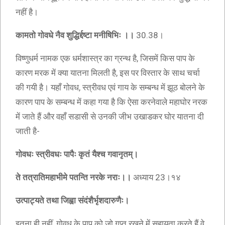
नहीं है।
कामतो गोवधे नैव शुद्धिर्द्दष्टा मनीषिभिः ।।
30.38।
विष्णुधर्म नामक एक धर्मशास्त्र का ग्रन्थ है, जिसमें किस पाप के
कारण मरक में क्या यातना मिलती है, इस पर विस्तार के साथ चर्चा
की गयी है। यहाँ गोवध, स्त्रीवध एवं गाय के सम्बन्ध में झूठ बोलने के
कारण पाप के सम्बन्ध में कहा गया है कि ऐसा करनेवाले महाघोर नरक
में जाते हैं और वहाँ सडासी से उनकी जीभ उखाडकर घोर यातना दी
जाती है-
गोवधः स्त्रीवधः पापैः कृतं यैश्च गवानृतम्।
ते तत्रातिमहाभीमे पतन्ति नरके नराः।।
अध्याय 23।१४
उत्पाट्यते तथा जिह्वा संदंशैर्भृशदारुणैः।
इतना ही नहीं, गोवध के पाप को जो गुप्त रखने में सहायता करते हैं वे