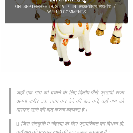
ON:
SEPTEMBER 19, 2019
IN:
कंटक-शोधन
,
लोक-वेद
WITH:
0 COMMENTS
जहाँ एक गाय को बचाने के लिए दिलीप-जैसे प्रतापी राजा
अपना शरीर तक त्याग कर देने की बात करें, वहाँ गाय को
मारकर खाने की बात करना बकबास है।
 जिस संस्कृति मे गोहत्या के लिए प्रायश्चित्त का विधान हो,
वहाँ गाय को मारकर खाने की बात करना बकबास है।