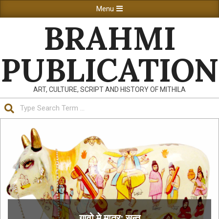
Skip
Primary
Menu
to
Navigation
BRAHMI
content
Menu
PUBLICATION
ART, CULTURE, SCRIPT AND HISTORY OF MITHILA
Search
गावो मे मातर: सन्तु