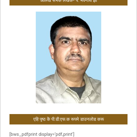
आलेख सभक लेखक- पं. भवनाथ झा
एहि पृष्ठ कें पी.डी.एफ.क रूपमे डाउनलोड करू
[bws_pdfprint display='pdf,print']