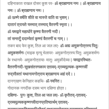
दहिनाकात राखल दोसर कुश पर-
ॐ ब्राह्मणाय नमः। ॐ ब्राह्मणाय
नमः। ॐ ब्राह्मणाय नमः।
ॐ ऊष्णे वर्षति शीते वा मारुते वाति वा भृशम्।
दातारं त्रायते यस्मात् तस्माद् वैतरणी स्मृता।।
ॐ यमद्वारे महाघोरे कृष्णा वैतरणी नदी।
तां सन्तर्तुं ददाम्येतां कृष्णां वैतरणीं च गाम्।।
तकर बाद फेर कुश, तिल आ जल लए-
ॐ अद्य अमुकगोत्रस्य पितुः
अमुकशर्मणः
(माइक मृत्यु भेलापर- अमुकगोत्रस्य पितुः अमुकशर्मणः
के स्थानमे- अमुकगोत्रायाः मातुः अमुकीदेव्याः)
यमद्वारस्थित-
वैतरणीनदी-सुखसंतरणकाम एतावद्-द्रव्यमूल्यक-कृष्णगवीं
रुद्रदैवतां यथानामगोत्राय ब्राह्मणाय अहं ददे।।
दानग्रहण केनिहार कहथि-
ॐ स्वस्ति।
गोदानक नगदीक दसम भाग दक्षिणा होएत।
दक्षिणा- पुनः कुश, तिल आ जल लए- ॐ कृतैतद्-एतावद्-
द्रव्यमूल्यककृष्णगवीदानप्रतिष्ठार्थम् एतावद्-