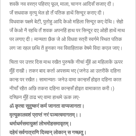
शवकें नव वस्त्र पहिराए फूल, माला, चानन आदिसँ सजाए दी।
जँ सधवाक मृत्यु भेल हो तँ पतिक हाथें सिन्दूर कराए दी।
विधवाक पक्षमे बेटी, पुतोहु आदि केओ महिला सिन्दूर कए देथि। सेहो
जँ केओ नै रहथि तँ शवक अपनहिं हाथ पर सिन्दूर दए ओही हाथें माथ
पर लगाए दी। मान्यता छैक जे ओ विधवा स्त्री स्वर्गमे स्थित पतिक
लग जा रहल छथि तें हुनका नव विवाहिताक वेषमे विदा कएल जाए।
चिता पर उत्तर दिस माथ रखैत पुरुषकें नीचां मुँहें आ महिलाकें ऊपर
मुँहें राखी। तकर बाद कर्ता अपसव्य भए (जनेउ आ उतरीकें दहिना
कान्ह पर रखैत। सामान्यतः जनेउ वामा कान्हसँ होइत दहिना कात
नीचाँ रहैत अछि तकरा दहिना कान्हसँ होइत वामाकात करी।)
दच्छिन मुँहें ठाढ भए वामा हाथमे ऊक लए-
ॐ कृत्वा सुदुष्करं कर्म जानता वाप्यजानता।
मृत्युकालवशं प्राप्तं नरं पञ्चत्वमागतम्।।
धर्माधर्मसमायुक्तं लोभमोहसमावृतम्।
दहेयं सर्वगात्राणि दिव्यान् लोकान् स गच्छतु।