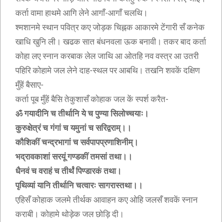
कर्ता वामा हाथमे आगि लेने आगाँ-आगाँ चलथि।
श्मशानमे स्थान पवित्र कए जोड़क चिह्नक आकारमे टेंगारी सँ कनेक
खाधि खुनि ली। खढक सात बंधनवला ऊक बनावी। तकर बाद कर्ता
कोहा लए स्नान करबाक लेल जाथि आ ओतहि नव वस्त्र आ उतरी
पहिरि कोहामे जल लेने दाह-स्थल पर आबथि। तखनि शवकें दक्षिण
मुँहें बैसाए-
कर्ता पूब मुँहें बैसि तेकुशासँ कोहाक जल कें स्पर्श करैत-
ॐ गयादीनि च तीर्थानि ये च पुण्या सिलोच्चयाः।
कुरुक्षेत्रं च गंगां च यमुनां च सरिद्वराम्।।
कौशिकीं चन्द्रभागां च सर्वपापप्रणाशिनीम्।
भद्रावकाशां सरयूं गण्डकीं तमसां तथा।।
धैनवं च वराहं च तीर्थं पिण्डारकं तथा।
पृथिव्यां यानि तीर्थानि चत्वारः सागरास्तथा।।
एहिसँ कोहाक जलमे तीर्थक आवाहन कए ओहि जलसँ शवकें स्नान
कराबी। कोहामे थोड़ेक जल छोड़ि दी।