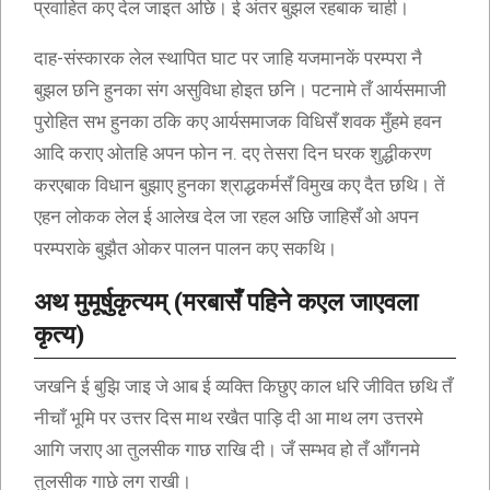
प्रवाहित कए देल जाइत अछि। ई अंतर बुझल रहबाक चाही।
दाह-संस्कारक लेल स्थापित घाट पर जाहि यजमानकें परम्परा नै
बुझल छनि हुनका संग असुविधा होइत छनि। पटनामे तँ आर्यसमाजी
पुरोहित सभ हुनका ठकि कए आर्यसमाजक विधिसँ शवक मुँहमे हवन
आदि कराए ओतहि अपन फोन न. दए तेसरा दिन घरक शुद्धीकरण
करएबाक विधान बुझाए हुनका श्राद्धकर्मसँ विमुख कए दैत छथि। तें
एहन लोकक लेल ई आलेख देल जा रहल अछि जाहिसँ ओ अपन
परम्पराके बुझैत ओकर पालन पालन कए सकथि।
अथ मुमूर्षुकृत्यम् (मरबासँ पहिने कएल जाएवला
कृत्य)
जखनि ई बुझि जाइ जे आब ई व्यक्ति किछुए काल धरि जीवित छथि तँ
नीचाँ भूमि पर उत्तर दिस माथ रखैत पाड़ि दी आ माथ लग उत्तरमे
आगि जराए आ तुलसीक गाछ राखि दी। जँ सम्भव हो तँ आँगनमे
तुलसीक गाछे लग राखी।