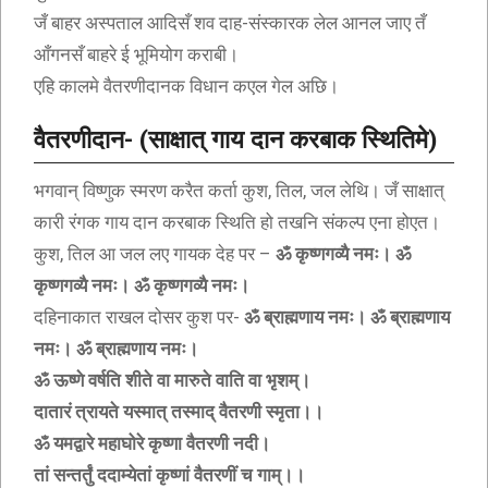
जँ बाहर अस्पताल आदिसँ शव दाह-संस्कारक लेल आनल जाए तँ
आँगनसँ बाहरे ई भूमियोग कराबी।
एहि कालमे वैतरणीदानक विधान कएल गेल अछि।
वैतरणीदान- (साक्षात् गाय दान करबाक स्थितिमे)
भगवान् विष्णुक स्मरण करैत कर्ता कुश, तिल, जल लेथि। जँ साक्षात्
कारी रंगक गाय दान करबाक स्थिति हो तखनि संकल्प एना होएत।
कुश, तिल आ जल लए गायक देह पर –
ॐ कृष्णगव्यै नमः। ॐ
कृष्णगव्यै नमः। ॐ कृष्णगव्यै नमः।
दहिनाकात राखल दोसर कुश पर-
ॐ ब्राह्मणाय नमः। ॐ ब्राह्मणाय
नमः। ॐ ब्राह्मणाय नमः।
ॐ ऊष्णे वर्षति शीते वा मारुते वाति वा भृशम्।
दातारं त्रायते यस्मात् तस्माद् वैतरणी स्मृता।।
ॐ यमद्वारे महाघोरे कृष्णा वैतरणी नदी।
तां सन्तर्तुं ददाम्येतां कृष्णां वैतरणीं च गाम्।।