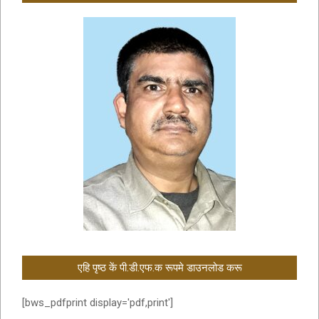
एहि पृष्ठ कें पी.डी.एफ.क रूपमे डाउनलोड करू
[bws_pdfprint display='pdf,print']