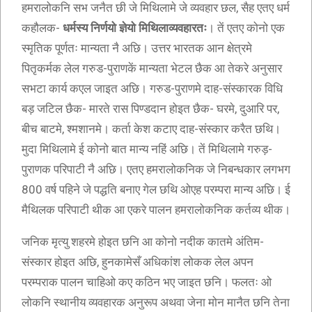
हमरालोकनि सभ जनैत छी जे मिथिलामे जे व्यवहार छल, सैह एतए धर्म
कहौलक-
धर्मस्य निर्णयो ज्ञेयो मिथिलाव्यवहारतः
। तें एतए कोनो एक
स्मृतिक पूर्णतः मान्यता नै अछि। उत्तर भारतक आन क्षेत्रमे
पितृकर्मक लेल गरुड-पुराणकें मान्यता भेटल छैक आ तेकरे अनुसार
सभटा कार्य कएल जाइत अछि। गरुड-पुराणमे दाह-संस्कारक विधि
बड़ जटिल छैक- मारते रास पिण्डदान होइत छैक- घरमे, दुआरि पर,
बीच बाटमे, श्मशानमे। कर्ता केश कटाए दाह-संस्कार करैत छथि।
मुदा मिथिलामे ई कोनो बात मान्य नहिं अछि। तें मिथिलामे गरुड़-
पुराणक परिपाटी नै अछि। एतए हमरालोकनिक जे निबन्धकार लगभग
800 वर्ष पहिने जे पद्धति बनाए गेल छथि ओएह परम्परा मान्य अछि। ई
मैथिलक परिपाटी थीक आ एकरे पालन हमरालोकनिक कर्तव्य थीक।
जनिक मृत्यु शहरमे होइत छनि आ कोनो नदीक कातमे अंतिम-
संस्कार होइत अछि, हुनकामेसँ अधिकांश लोकक लेल अपन
परम्पराक पालन चाहिओ कए कठिन भए जाइत छनि। फलतः ओ
लोकनि स्थानीय व्यवहारक अनुरूप अथवा जेना मोन मानैत छनि तेना