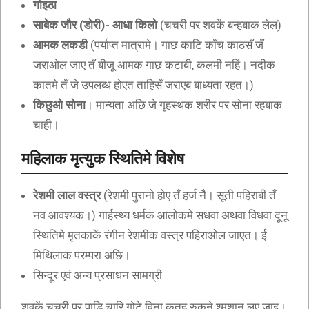
गोइठा
साबेक जौर (डोरी)- आधा किलो
(चचरी पर शवकें बन्हबाक लेल)
आमक लकडी
(पर्याप्त मात्रामे। गाछ काटि काँच काठसँ जँ
जराओल जाए तँ बीजू आमक गाछ कटाबी, कलमी नहिं। नदीक
कातमे तँ जे उपलब्ध होएत ताहिसँ जराएब बाध्यता रहत।)
किछुओ सोना
। मान्यता अछि जे गृहस्थक शरीर पर सोना रहबाक
चाही।
महिलाक मृत्युक स्थितिमे विशेष
रेशमी लाल वस्त्र
(रेशमी पुरानो होए तँ हर्ज नै। सूती पहिराबी तँ
नव आवश्यक।) गार्हस्थ्य धर्मक आलोकमे सधवा अथवा विधवा दूनू
स्थितिमे मृतकाकें रंगीन रेशमीक वस्त्र पहिराओल जाएत। ई
मिथिलाक परम्परा अछि।
सिन्दूर एवं अन्य प्रसाधन सामग्री
शवकें चचरी पर पाड़ि चारि गोटे विना कतहु रुकने श्मशान लए जाइ।