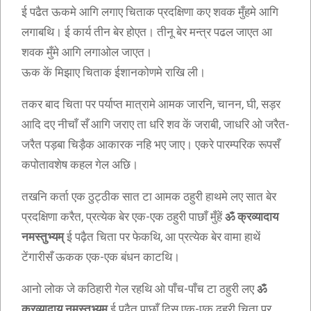
ई पढैत ऊकमे आगि लगाए चिताक प्रदक्षिणा कए शवक मुँहमे आगि
लगाबथि। ई कार्य तीन बेर होएत। तीनू बेर मन्त्र पढल जाएत आ
शवक मुँमे आगि लगाओल जाएत।
ऊक कें मिझाए चिताक ईशानकोणमे राखि ली।
तकर बाद चिता पर पर्याप्त मात्रामे आमक जारनि, चानन, घी, सड़र
आदि दए नीचाँ सँ आगि जराए ता धरि शव कें जराबी, जाधरि ओ जरैत-
जरैत पड़बा चिड़ैक आकारक नहि भए जाए। एकरे पारम्परिक रूपसँ
कपोतावशेष कहल गेल अछि।
तखनि कर्ता एक ठुट्ठीक सात टा आमक ठहुरी हाथमे लए सात बेर
प्रदक्षिणा करैत, प्रत्येक बेर एक-एक ठहुरी पाछाँ मुँहें
ॐ क्रव्यादाय
नमस्तुभ्यम्
ई पढ़ैत चिता पर फेकथि, आ प्रत्येक बेर वामा हाथें
टेंगारीसँ ऊकक एक-एक बंधन काटथि।
आनो लोक जे कठिहारी गेल रहथि ओ पाँच-पाँच टा ठहुरी लए
ॐ
क्रव्यादाय नमस्तुभ्यम्
ई पढैत पाछाँ दिस एक-एक ढहुरी चिता पर