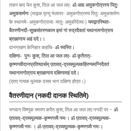
तकर बाद फेर कुश, तिल आ जल लए-
ॐ अद्य अमुकगोत्रस्य पितुः
अमुकशर्मणः
(माइक मृत्यु भेलापर- अमुकगोत्रस्य पितुः अमुकशर्मणः
के स्थानमे- अमुकगोत्रायाः मातुः अमुकीदेव्याः)
यमद्वारस्थित-
वैतरणीनदी-सुखसंतरणकाम इमां गां रुद्रदैवतां यथानामगोत्राय
ब्राह्मणाय अहं ददे।।
दानग्रहण केनिहार कहथि-
ॐ स्वस्ति।
दक्षिणा- पुनः कुश, तिल आ जल लए- ॐ कृतैतत्-
कृष्णगवीदानप्रतिष्ठार्थम् एतावद्-द्रव्यमूल्यकहिरण्यमग्निदैवतं
यथानामगोत्राय ब्राह्मणाय दक्षिणामहं ददे।
(एतए गायक मूल्यक दसम भाग दक्षिणा होएत।)
वैतरणीदान (नकदी दानक स्थितिमे)
भगवान् विष्णुक स्मरण करैत कुश, तिल आ जल लए नगदी पर –
ॐ
एतावद्-द्रव्यमूल्यक-कृष्णगव्यै नमः। ॐ एतावद्-द्रव्यमूल्यक-
कृष्णगव्यै नमः । ॐ एतावद्-द्रव्यमूल्यक-कृष्णगव्यै नमः।