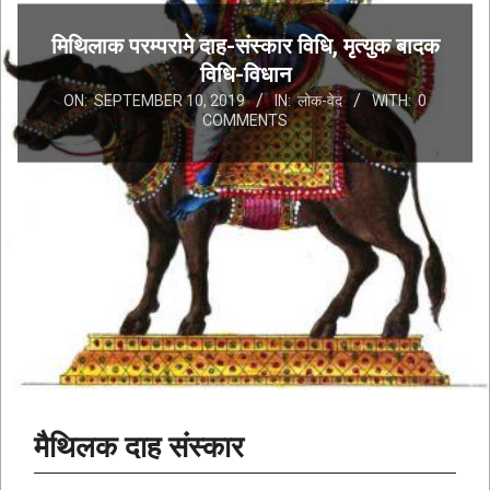
मिथिलाक परम्परामे दाह-संस्कार विधि, मृत्युक बादक
विधि-विधान
ON:
SEPTEMBER 10, 2019
IN:
लोक-वेद
WITH:
0
COMMENTS
मैथिलक दाह संस्कार