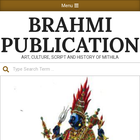
Skip
Primary
Menu
to
Navigation
BRAHMI
content
Menu
PUBLICATION
ART, CULTURE, SCRIPT AND HISTORY OF MITHILA
Search