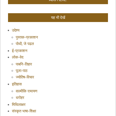
यह भी देखें
उद्देश्य
पुस्तक-प्रकाशन
पोथी, जे पढल
ई-प्रकाशन
लोक-वेद
पाबनि-तिहार
पूजा-पाठ
ज्योतिष-विचार
इतिहास
वाल्मीकि रामायण
धरोहर
मिथिलाक्षर
संस्कृत भाषा-शिक्षा