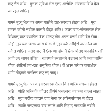
कए लैत छथि। हुनक सुविधा लेल एतए अंत्येष्टि-संस्कार विधि देल
जा रहल अछि।
गाममे मृत्यु भेला पर अपन गाछीमे दाह-संस्कार होइत अछि। मुदा
शहरमे कोनो नदीक कातमे होइत अछि। जतय दाह-संस्कारक लेल
विधिवत् घाट स्थापित छैक ओतए डोम अपन घरसँ आगि दैत छैक।
ओहो गृहस्थक घरक आगि थीक तें गृहस्थकें ओहिसँ जराओल जा
सकैत अछि। जतए घाट नै छैक आ डोम नै छैक ओतए अपनहिं घरसँ
आगि लए जाएब उचित। कारणजे श्मशानमे पडारल आगि श्मशानाग्नि
थीक, ओहिसँ शव-दाह अनुचित थीक। तें अपन घरे पर जराओल
आगि गोइठामे संरक्षित कए लए जाइ।
गाममे मृत्यु भेला पर दाहसंस्कारक तेसर दिन अस्थिसंचयन होइत
अछि। ओहि अस्थिकें पवित्र तीर्थमे भसएबाक व्यवस्था कएल जाइत
अछि। मुदा नदीक कातमे दाह भेला पर अस्थिसंचयन नै होइत
अछि। शवकें जरएलाक बाद लगले आगि मिझाए सभटाकें नदीमे