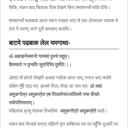
फेंकि, तकर बाद चिताक दिस देखने बिना श्मशानसँ चलि देथि।
श्मशानसँ चलबाक काल ध्यान राखल जाए जे एक-दोसराक पयरक मे
ठेस नै लागए, माने दूरी बनाकए चलथि।
बाटमे पढबाक लेल यमगाथा-
ॐ अहरहर्नयमानो गामश्वं पुरुषं पशुम्।
वैवस्वतो न तृप्यति सुरारिरिव दुर्मतिः।।
ओतए सँ कोनो पोखरि अथवा नदीक कात जाए, स्नान कए जलेमे
दक्षिण मुँहें ठाढ भए- हाथमे तिल, मोडा आ जल लए-
ॐ अद्य
अमुकगोत्र अमुकप्रेत एष तिलतोयाञ्जलिस्ते मया दीयते
तवोपतिष्ठताम्।
महिलाक मृत्यु भेलाक स्थितिमे-
अमुकगोत्रे अमुकप्रेते
कही।
तकर बाद भिजले वस्त्र पहिरने मृत व्यक्तिक घर पर पहुँचि दुआरि पर