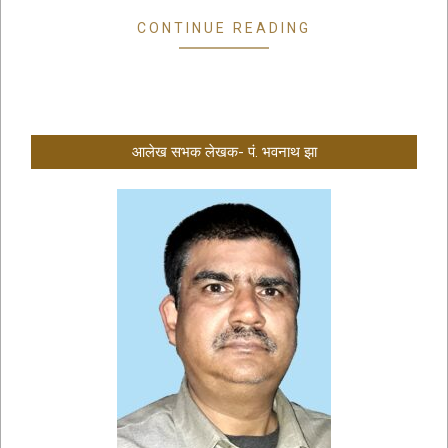
CONTINUE READING
आलेख सभक लेखक- पं. भवनाथ झा