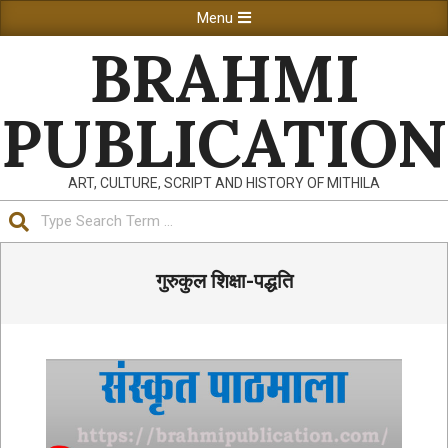
Skip
Primary
Menu
to
Navigation
BRAHMI
content
Menu
PUBLICATION
ART, CULTURE, SCRIPT AND HISTORY OF MITHILA
Search
गुरुकुल शिक्षा-पद्धति