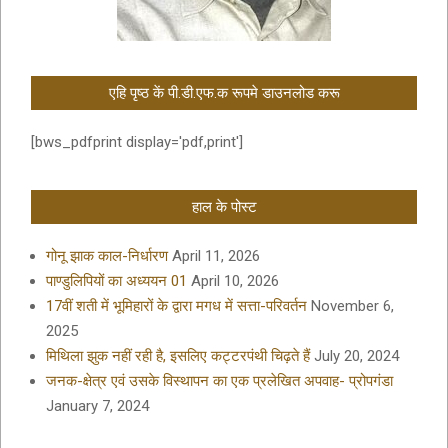
एहि पृष्ठ कें पी.डी.एफ.क रूपमे डाउनलोड करू
[bws_pdfprint display='pdf,print']
हाल के पोस्ट
गोनू झाक काल-निर्धारण
April 11, 2026
पाण्डुलिपियों का अध्ययन 01
April 10, 2026
17वीं शती में भूमिहारों के द्वारा मगध में सत्ता-परिवर्तन
November 6,
2025
मिथिला झुक नहीं रही है, इसलिए कट्टरपंथी चिढ़ते हैं
July 20, 2024
जनक-क्षेत्र एवं उसके विस्थापन का एक प्रलेखित अपवाह- प्रोपगंडा
January 7, 2024