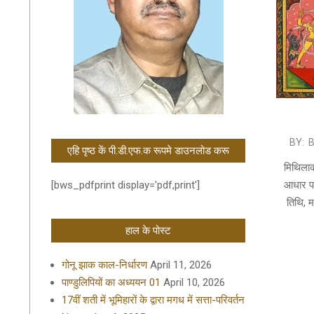
2019-
BY:
एहि पृष्ठ कें पी.डी.एफ.क रूपमे डाउनलोड करू
12-
मिथिलाक 
06
आधार पर
[bws_pdfprint display='pdf,print']
तिथि, म
हाल के पोस्ट
गोनू झाक काल-निर्धारण
April 11, 2026
पाण्डुलिपियों का अध्ययन 01
April 10, 2026
17वीं शती में भूमिहारों के द्वारा मगध में सत्ता-परिवर्तन