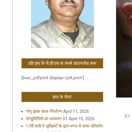
एहि पृष्ठ कें पी.डी.एफ.क रूपमे डाउनलोड करू
[bws_pdfprint display='pdf,print']
हाल के पोस्ट
गोनू झाक काल-निर्धारण
April 11, 2026
2019-
BY:
पाण्डुलिपियों का अध्ययन 01
April 10, 2026
09-
17वीं शती में भूमिहारों के द्वारा मगध में सत्ता-परिवर्तन
23