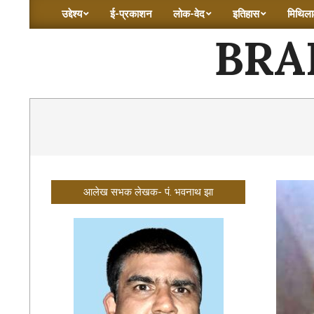
Skip
उद्देश्य
ई-प्रकाशन
लोक-वेद
इतिहास
मिथिलाक
Primary
to
BRA
Navigation
content
Menu
आलेख सभक लेखक- पं. भवनाथ झा