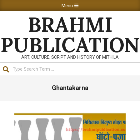
Skip
Primary
Menu
to
Navigation
BRAHMI
content
Menu
PUBLICATION
ART, CULTURE, SCRIPT AND HISTORY OF MITHILA
Search
Ghantakarna