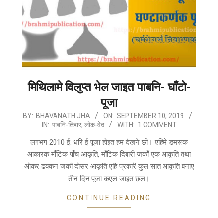
मिथिलामे विलुप्त भेल जाइत पाबनि- घाँटो-
पूजा
2019-
BY:
BHAVANATH JHA
ON:
SEPTEMBER 10, 2019
IN:
पाबनि-तिहार
,
लोक-वेद
WITH:
1 COMMENT
09-
10
लगभग 2010 ई. धरि ई पूजा होइत हम देखने छी। एहिमे डमरूक
आकारक माँटिक पाँच आकृति, माँटिक दिबारी जकाँ एक आकृति तथा
ओकर ढक्कन जकाँ दोसर आकृति एहि प्रकारें कुल सात आकृति बनाए
तीन दिन पूजा कएल जाइत छल।
CONTINUE READING