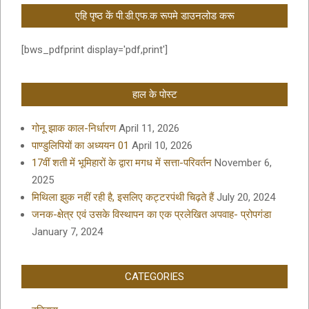
एहि पृष्ठ कें पी.डी.एफ.क रूपमे डाउनलोड करू
[bws_pdfprint display='pdf,print']
हाल के पोस्ट
गोनू झाक काल-निर्धारण
April 11, 2026
पाण्डुलिपियों का अध्ययन 01
April 10, 2026
17वीं शती में भूमिहारों के द्वारा मगध में सत्ता-परिवर्तन
November 6,
2025
मिथिला झुक नहीं रही है, इसलिए कट्टरपंथी चिढ़ते हैं
July 20, 2024
जनक-क्षेत्र एवं उसके विस्थापन का एक प्रलेखित अपवाह- प्रोपगंडा
January 7, 2024
CATEGORIES