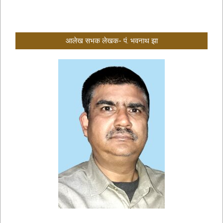
आलेख सभक लेखक- पं. भवनाथ झा