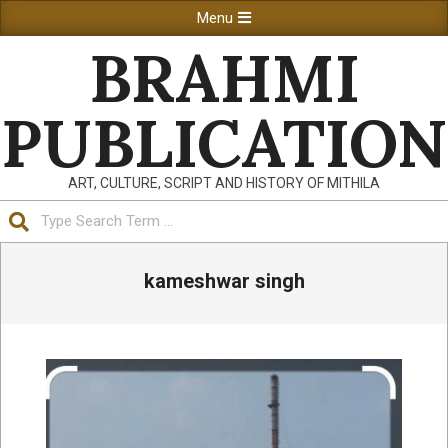
Skip
Primary
Menu
to
Navigation
BRAHMI
content
Menu
PUBLICATION
ART, CULTURE, SCRIPT AND HISTORY OF MITHILA
Search
kameshwar singh