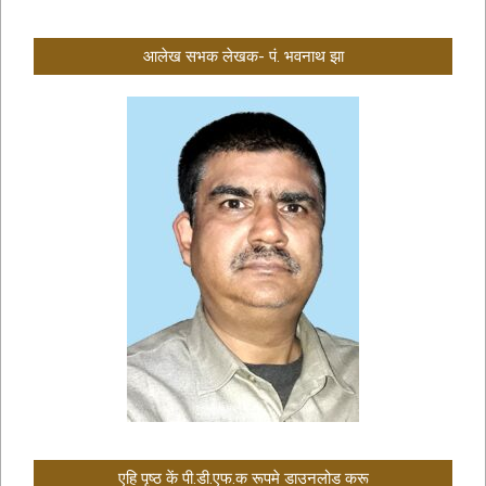
आलेख सभक लेखक- पं. भवनाथ झा
एहि पृष्ठ कें पी.डी.एफ.क रूपमे डाउनलोड करू