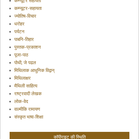
कम्प्यूटर सहायता
कम्प्यूटर-सहायता
ज्योतिष-विचार
धरोहर
पर्यटन
पाबनि-तिहार
पुस्तक-प्रकाशन
पूजा-पाठ
पोथी, जे पढल
मिथिलाक आधुनिक विद्वान्
मिथिलाक्षर
मैथिली साहित्य
राष्ट्रवादी लेखक
लोक-वेद
वाल्मीकि रामायण
संस्कृत भाषा-शिक्षा
कॉपीराइट की स्थिति