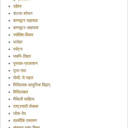
उद्देश्य
कंटक-शोधन
कम्प्यूटर सहायता
कम्प्यूटर-सहायता
ज्योतिष-विचार
धरोहर
पर्यटन
पाबनि-तिहार
पुस्तक-प्रकाशन
पूजा-पाठ
पोथी, जे पढल
मिथिलाक आधुनिक विद्वान्
मिथिलाक्षर
मैथिली साहित्य
राष्ट्रवादी लेखक
लोक-वेद
वाल्मीकि रामायण
संस्कृत भाषा-शिक्षा