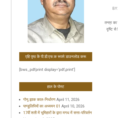
2019-
BY:
09-
09
तन्त्र का
दृष्टि स
एहि पृष्ठ कें पी.डी.एफ.क रूपमे डाउनलोड करू
[bws_pdfprint display='pdf,print']
हाल के पोस्ट
गोनू झाक काल-निर्धारण
April 11, 2026
पाण्डुलिपियों का अध्ययन 01
April 10, 2026
17वीं शती में भूमिहारों के द्वारा मगध में सत्ता-परिवर्तन