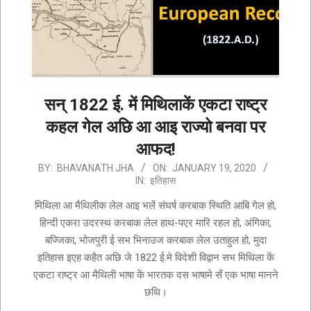
सन् 1822 ई. में मिथिलाकें एकटा राष्ट्र
कहल गेल अछि आ आइ राज्यो बनवा पर
आफद!
2020-
BY:
BHAVANATH JHA
ON:
JANUARY 19, 2020
IN:
इतिहास
01-
19
मिथिला आ मैथिलीक लेल आइ भलें संघर्ष करबाक स्थिति आबि गेल हो,
हिन्दी एकरा उदरस्थ करबाक लेल हाथ-पएर मारि रहल हो, अंगिका,
बज्जिका, भोजपुरी ई सभ भिनाउज करबाक लेल उताहुल हो, मुदा
इतिहास इएह कहैत अछि जे 1822 ई.मे विदेशी विद्वान सभ मिथिला कें
एकटा राष्ट्र आ मैथिली भाषा कें भारतक दस भाषामे सँ एक भाषा मानने
छथि।