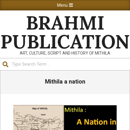
Skip
Primary
Menu
to
Navigation
BRAHMI
content
Menu
PUBLICATION
ART, CULTURE, SCRIPT AND HISTORY OF MITHILA
Search
Mithila a nation