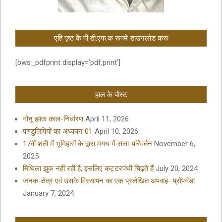
एहि पृष्ठ कें पी.डी.एफ.क रूपमे डाउनलोड करू
[bws_pdfprint display='pdf,print']
हाल के पोस्ट
गोनू झाक काल-निर्धारण
April 11, 2026
पाण्डुलिपियों का अध्ययन 01
April 10, 2026
17वीं शती में भूमिहारों के द्वारा मगध में सत्ता-परिवर्तन
November 6,
2025
मिथिला झुक नहीं रही है, इसलिए कट्टरपंथी चिढ़ते हैं
July 20, 2024
जनक-क्षेत्र एवं उसके विस्थापन का एक प्रलेखित अपवाह- प्रोपगंडा
January 7, 2024