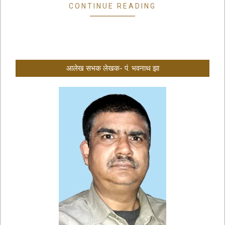
CONTINUE READING
आलेख सभक लेखक- पं. भवनाथ झा