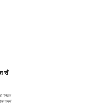
श सँ
ि पंक्तिक
ढीक कमसँ