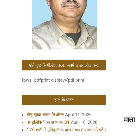
एहि पृष्ठ कें पी.डी.एफ.क रूपमे डाउनलोड करू
[bws_pdfprint display='pdf,print']
हाल के पोस्ट
गोनू झाक काल-निर्धारण
April 11, 2026
माता
पाण्डुलिपियों का अध्ययन 01
April 10, 2026
17वीं शती में भूमिहारों के द्वारा मगध में सत्ता-परिवर्तन