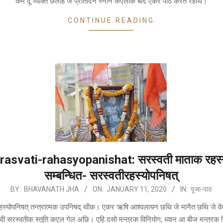
कम दू व्यक्ति छलाह जे प्रतिदिन स्नान कएलाक बाद एकर पाठ करैत रहथि।
CONTINUE READING
rasvati-rahasyopanishat: सरस्वती माताक रहस्
सम्बन्धित- सरस्वतीरहस्योपनिषत्
BY:
BHAVANATH JHA
ON:
JANUARY 11, 2020
IN:
पूजा-पाठ
हस्योपनिषत् तन्त्रात्मक उपनिषद् थीक। एकर ऋषि आश्वलायन छथि जे मानैत छथि जे वे
 देवी सरस्वतीक स्तुति कएल गेल अछि। एहि दसो मन्त्रक विनियोग, ध्यान आ बीज मन्त्रक नि