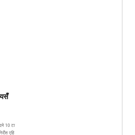
यसँ
दमे 10 टा
र्देश एहि