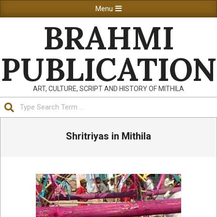
Skip
Primary
Menu
to
Navigation
BRAHMI
content
Menu
PUBLICATION
ART, CULTURE, SCRIPT AND HISTORY OF MITHILA
Search
Shritriyas in Mithila