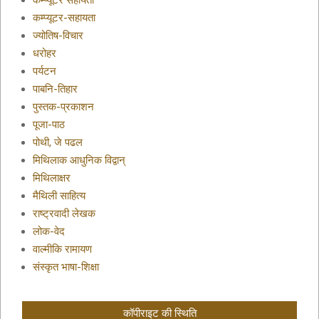
कम्प्यूटर सहायता
कम्प्यूटर-सहायता
ज्योतिष-विचार
धरोहर
पर्यटन
पाबनि-तिहार
पुस्तक-प्रकाशन
पूजा-पाठ
पोथी, जे पढल
मिथिलाक आधुनिक विद्वान्
मिथिलाक्षर
मैथिली साहित्य
राष्ट्रवादी लेखक
लोक-वेद
वाल्मीकि रामायण
संस्कृत भाषा-शिक्षा
कॉपीराइट की स्थिति