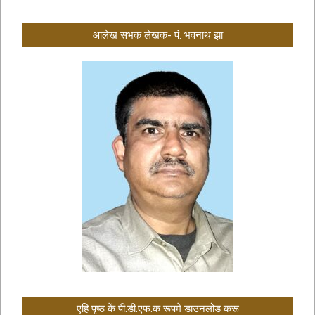
आलेख सभक लेखक- पं. भवनाथ झा
एहि पृष्ठ कें पी.डी.एफ.क रूपमे डाउनलोड करू