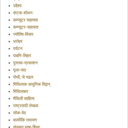
उद्देश्य
कंटक-शोधन
कम्प्यूटर सहायता
कम्प्यूटर-सहायता
ज्योतिष-विचार
धरोहर
पर्यटन
पाबनि-तिहार
पुस्तक-प्रकाशन
पूजा-पाठ
पोथी, जे पढल
मिथिलाक आधुनिक विद्वान्
मिथिलाक्षर
मैथिली साहित्य
राष्ट्रवादी लेखक
लोक-वेद
वाल्मीकि रामायण
संस्कृत भाषा-शिक्षा