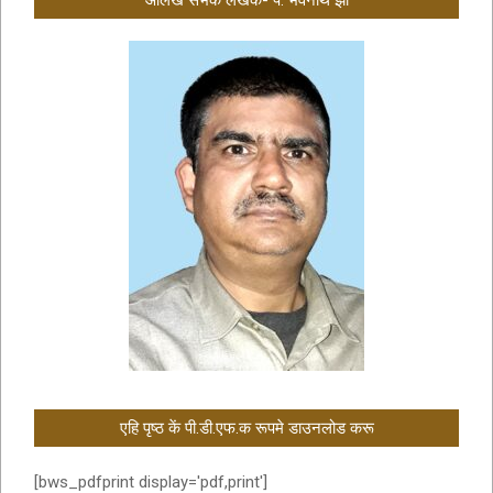
आलेख सभक लेखक- पं. भवनाथ झा
एहि पृष्ठ कें पी.डी.एफ.क रूपमे डाउनलोड करू
[bws_pdfprint display='pdf,print']