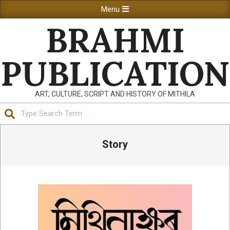
Skip
Primary
Menu
to
Navigation
BRAHMI
content
Menu
PUBLICATION
ART, CULTURE, SCRIPT AND HISTORY OF MITHILA
Search
Story