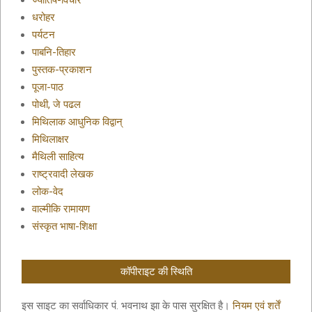
ज्योतिष-विचार
धरोहर
पर्यटन
पाबनि-तिहार
पुस्तक-प्रकाशन
पूजा-पाठ
पोथी, जे पढल
मिथिलाक आधुनिक विद्वान्
मिथिलाक्षर
मैथिली साहित्य
राष्ट्रवादी लेखक
लोक-वेद
वाल्मीकि रामायण
संस्कृत भाषा-शिक्षा
कॉपीराइट की स्थिति
इस साइट का सर्वाधिकार पं. भवनाथ झा के पास सुरक्षित है।
नियम एवं शर्तें