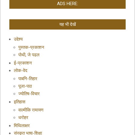
ADS HERE:
यह भी देखें
उद्देश्य
पुस्तक-प्रकाशन
पोथी, जे पढल
ई-प्रकाशन
लोक-वेद
पाबनि-तिहार
पूजा-पाठ
ज्योतिष-विचार
इतिहास
वाल्मीकि रामायण
धरोहर
मिथिलाक्षर
संस्कृत भाषा-शिक्षा