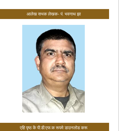
आलेख सभक लेखक- पं. भवनाथ झा
एहि पृष्ठ कें पी.डी.एफ.क रूपमे डाउनलोड करू