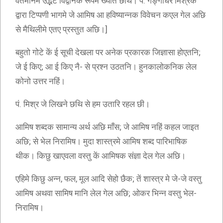
वर्तमानमे उद्भट विद्वानक रूपमे ख्यात छथि। पं. गङ्गाधर मिश्रक
द्वारा टिप्पणी भागमे जे आमिष आ हविष्यान्नक विवेचन कएल गेल अछि
से मैथिलीमे एतए प्रस्तुत अछि।]
बहुतो गोटे कें ई सूची देखला पर अनेक प्रकारक जिज्ञासा होएतनि;
जे ई किए; आ ई किए नै- से प्रश्न उठतनि। हुनकालोकनिक लेल
कोनो उत्तर नहिं।
पं. मिश्र जे लिखने छथि से हम उतारि रहल छी।
आमिष शब्दक सामान्य अर्थ अछि माँस; जे आमिष नहिं कहल जाइत
अछि; से भेल निरामिष। मुदा शास्त्रमे आमिष शब्द पारिभाषिक
थीक। किछु खाएवला वस्तु कें आमिषक संज्ञा देल गेल अछि।
एहिमे किछु अन्न, फल, मूल आदि सेहो छैक; तें शास्त्र मे जे-जे वस्तु
आमिष अथवा सामिष मानि लेल गेल अछि; ओकर भिन्न वस्तु भेल-
निरामिष।