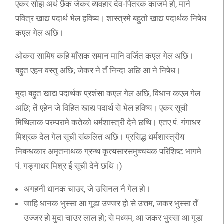
एकर सोझ अर्थ छैक जेकर व्यवहार देव-पितरक काजमे हो, माने
पवित्र खाद्य पदार्थ भेल हविष्य। शास्त्रमे बहुतो खाद्य पदार्थक निषेध
कएल गेल अछि।
ओकरा सामिष कहि माँसक समान मानि वर्जित कएल गेल अछि।
बहुत एहन वस्तु अछि; जेकर ने तँ निन्दा अछि आ ने निषेध।
मुदा बहुत खाद्य पदार्थक प्रशंसा कएल गेल अछि, विधान कएल गेल
अछि; तें एहेन जे विहित खाद्य पदार्थ से भेल हविष्य। एकर सूची
मिथिलाक परम्परामे कतेको धर्मशास्त्री देने छथि। एतए पं. गंगाधर
मिश्रक देल गेल सूची संकलित अछि। प्रसिद्ध धर्मशास्त्रीय
निबन्धकार अमृतनाथक ग्रन्थ कृत्यसारसमुच्चयक परिशिष्ट भागमे
पं. गङ्गाधर मिश्र ई सूची देने छथि।)
अगहनी धानक चाउर, जे उसिनल नै गेल हो।
जाहि धानक भुस्सा आ गूडा उज्जर हो से उत्तम, जकर भुस्सा तँ
उज्जर हो मुदा चाउर लाल हो; से मध्यम, आ जकर भुस्सा आ गूडा