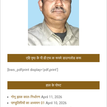
एहि पृष्ठ कें पी.डी.एफ.क रूपमे डाउनलोड करू
[bws_pdfprint display='pdf,print']
हाल के पोस्ट
गोनू झाक काल-निर्धारण
April 11, 2026
पाण्डुलिपियों का अध्ययन 01
April 10, 2026