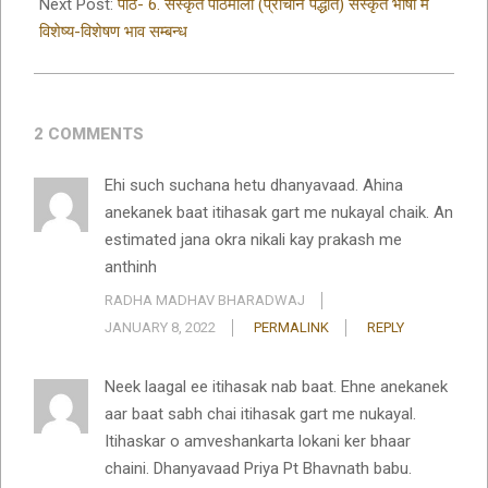
Next Post:
पाठ- 6. संस्कृत पाठमाला (प्राचीन पद्धति) संस्कृत भाषा में
विशेष्य-विशेषण भाव सम्बन्ध
2 COMMENTS
Ehi such suchana hetu dhanyavaad. Ahina
anekanek baat itihasak gart me nukayal chaik. An
estimated jana okra nikali kay prakash me
anthinh
RADHA MADHAV BHARADWAJ
JANUARY 8, 2022
PERMALINK
REPLY
Neek laagal ee itihasak nab baat. Ehne anekanek
aar baat sabh chai itihasak gart me nukayal.
Itihaskar o amveshankarta lokani ker bhaar
chaini. Dhanyavaad Priya Pt Bhavnath babu.