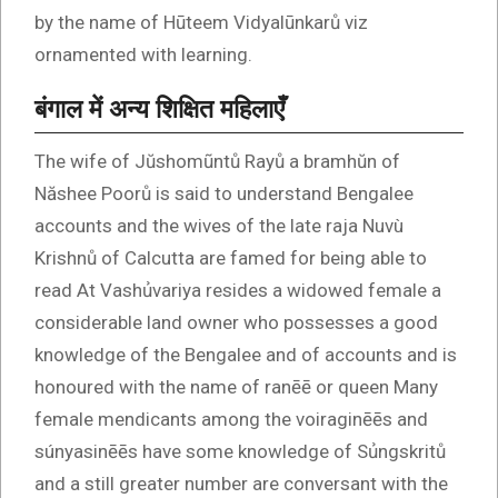
by the name of Hūteem Vidyalūnkarů viz
ornamented with learning.
बंगाल में अन्य शिक्षित महिलाएँ
The wife of Jŭshomũntů Rayů a bramhŭn of
Năshee Poorů is said to understand Bengalee
accounts and the wives of the late raja Nuvù
Krishnů of Calcutta are famed for being able to
read At Vashủvariya resides a widowed female a
considerable land owner who possesses a good
knowledge of the Bengalee and of accounts and is
honoured with the name of ranēē or queen Many
female mendicants among the voiraginēēs and
súnyasinēēs have some knowledge of Sủngskritů
and a still greater number are conversant with the