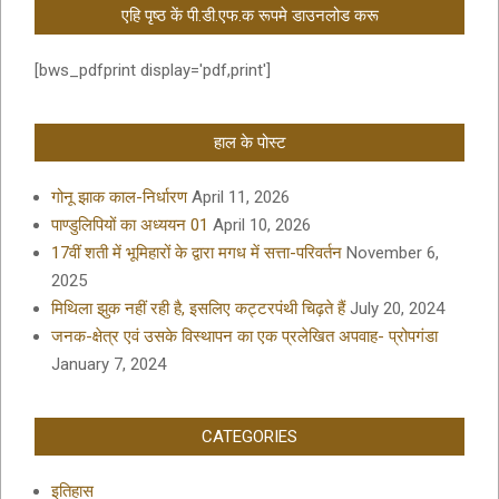
एहि पृष्ठ कें पी.डी.एफ.क रूपमे डाउनलोड करू
[bws_pdfprint display='pdf,print']
हाल के पोस्ट
गोनू झाक काल-निर्धारण
April 11, 2026
पाण्डुलिपियों का अध्ययन 01
April 10, 2026
17वीं शती में भूमिहारों के द्वारा मगध में सत्ता-परिवर्तन
November 6,
2025
मिथिला झुक नहीं रही है, इसलिए कट्टरपंथी चिढ़ते हैं
July 20, 2024
जनक-क्षेत्र एवं उसके विस्थापन का एक प्रलेखित अपवाह- प्रोपगंडा
January 7, 2024
CATEGORIES
इतिहास