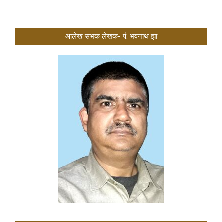
आलेख सभक लेखक- पं. भवनाथ झा