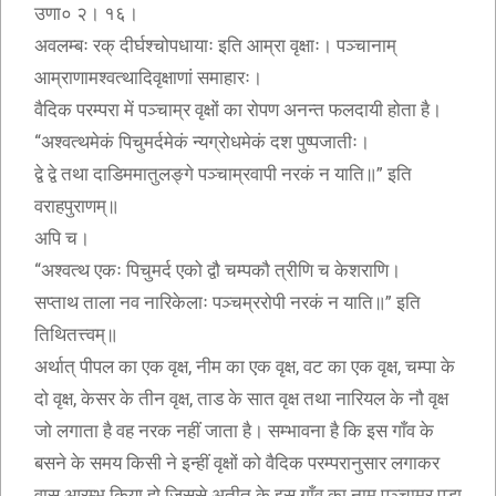
उणा० २। १६।
अवलम्बः रक् दीर्घश्चोपधायाः इति आम्रा वृक्षाः। पञ्चानाम्
आम्राणामश्वत्थादिवृक्षाणां समाहारः।
वैदिक परम्परा में पञ्चाम्र वृक्षों का रोपण अनन्त फलदायी होता है।
“अश्वत्थमेकं पिचुमर्दमेकं न्यग्रोधमेकं दश पुष्पजातीः।
द्वे द्वे तथा दाडिममातुलङ्गे पञ्चाम्रवापी नरकं न याति॥” इति
वराहपुराणम्॥
अपि च।
“अश्वत्थ एकः पिचुमर्द एको द्वौ चम्पकौ त्रीणि च केशराणि।
सप्ताथ ताला नव नारिकेलाः पञ्चम्ररोपी नरकं न याति॥” इति
तिथितत्त्वम्॥
अर्थात् पीपल का एक वृक्ष, नीम का एक वृक्ष, वट का एक वृक्ष, चम्पा के
दो वृक्ष, केसर के तीन वृक्ष, ताड के सात वृक्ष तथा नारियल के नौ वृक्ष
जो लगाता है वह नरक नहीं जाता है। सम्भावना है कि इस गाँव के
बसने के समय किसी ने इन्हीं वृक्षों को वैदिक परम्परानुसार लगाकर
वास आरम्भ किया हो जिससे अतीत के इस गाँव का नाम पञ्चाम्र पड़ा