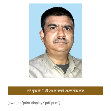
एहि पृष्ठ कें पी.डी.एफ.क रूपमे डाउनलोड करू
[bws_pdfprint display='pdf,print']