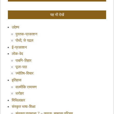
यह भी देखें
उद्देश्य
पुस्तक-प्रकाशन
पोथी, जे पढल
ई-प्रकाशन
लोक-वेद
पाबनि-तिहार
पूजा-पाठ
ज्योतिष-विचार
इतिहास
वाल्मीकि रामायण
धरोहर
मिथिलाक्षर
संस्कृत भाषा-शिक्षा
संस्कृत पाठमाला 7 – कारक, सामान्य परिचय