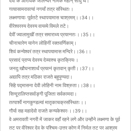
देवी के आराधक जालन्धर नामक महान् साधु थे।
गत्वासामरावत्यां नगर्यां तत्र संस्थितः।
लक्ष्मणायाः पूर्वतटे स्थापयामास चाश्रमम्।।34।।
वीरेश्वरस्य देवस्य वायव्ये विमले तटे।
देवीं ज्वालामुखीं तत्र समाराध्य प्रयत्नतः।।35।।
चीनाचारेण यानेन लोहिनीं रक्तवर्णिकाम्।
शिवं कन्येश्वरं तत्र स्थापयामास मन्दिरे।।36।।
प्रसादं प्राप्य देवस्य देव्याश्च कृतक्रियः।
जनदुःखौघनाशार्थं प्रयत्नं कृतवान् कृती।।37।।
अद्यापि तत्र मठिका राजते बहुपुण्यदा।
सिंहे पद्मासना देवी लोहिनी नाम विश्रुता।।38।।
सिन्दूरालिप्तसर्वाङ्गी पूजिता सर्वकामदा।
तत्पार्श्वे नागकुण्डल्यां मातृकाचक्रसंस्थितः।।
गौर्या सह महादेवो राजते कन्यकेश्वरः।।39।।
वे अमरावती नगरी में जाकर वहाँ रहने लगे और उन्होंने लक्ष्मणा के पूर्व
तट पर वीरेश्वर देव के पश्चिम-उत्तर कोण में निर्मल तट पर आश्रम