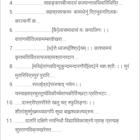
…………………….साहङ्कारबीजादयं कल्पान्तावधिवारिधिप्रि….
………………………सहस्रसत्कामः कामधेनुं त्रिभुवनतिलकः
काञ्चनीं क….
…………………………..[कै]लासमावासं यः कपालिनः।।
वाराणसीतिलकमम्बरशेखरा….
……………………….[ध]त्ते ध्वजप[श्श्रि]यम्।। काश्यामयं
कृतमतिर्वितरत्यजस्रमश्रान्तदान….
……………[मथि]तांगवदिन्दुकुन्दमन्दारगौरी[वद]ने यशःश्रीः।। मुरं
मुरारिस्त्रिपुरं पुरारिः….
……………स्तल[प्रा]प्तरुषाद् नयेन।।
यस्याहवप्रचुरतूर्य्यविकीर्य्यमाणकीर्तिच्छटाःप्रतिभटाः…
……दास्त्रीप्राप्तैरेते खलु यत् स्फुलिङ्गाः।।
शीतांशुर्म्मुखमध्यवागपि सुधा बाह्वश्वकल्पद्रुम…..
………दातरि दक्षिणे नयनिधौ विद्याविवेकाश्रये प्राक् प्रत्यक्
सुरताणविक्रमहरेस्त………