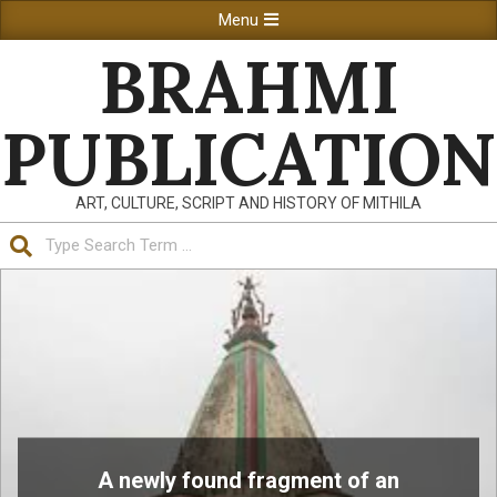
Skip
Primary
Menu
to
Navigation
BRAHMI
content
Menu
PUBLICATION
ART, CULTURE, SCRIPT AND HISTORY OF MITHILA
Search
A newly found fragment of an