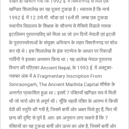
देखते ही पहचान गया कि 1992 ई. में सिमरौनगढ से मिले एक
खण्डित शिलालेख का यह दूसरा टुकडा है। ध्यातव्य है कि मार्च
1992 ई. में 12.3से.मी. चौडा एवं 16सें.मी. लम्बा एक टुकडा
स्थानीय विद्यालय के शिक्षक के सौजन्य से मैसिमो विडाले नामक
इटालियन पुरातत्त्वविद् को मिला था जो उन दिनों नेपाली एवं इटली
के पुरातत्त्ववेत्ताओं के संयुक्त अभियान के तहत सिमरौनगढ पर शोध
कर रहे थे। इस शिलालेख के इंक स्टम्पेज के आधार पर रिकार्डो
गार्विनी ने इसका अध्ययन किया था। यह आलेख नेपाल पुरातत्त्व
विभाग की पत्रिका Ancient Nepal, के 1993 ई. में अक्टूबर-
नवम्बर अंक में A Fragmentary Inscription From
Simraongarh, The Ancient Maithila Capital शीर्षक के
अन्तर्गत प्रकाशित हुआ था। इसमें 7 पंक्तियाँ खण्डित रूप में मिली
थी जो चारो ओर से अपूर्ण थी। चूँकि पहली पंक्ति के आरम्भ मे किसी
देवी की स्तुति की गयी है, जिसमें बायीं ओर अक्षर घिसे हुए हैं, फिर भी
छन्द की दृष्टि से पूर्ण है. अतः हम अनुमान लगा सकते हैं कि 7
पंक्तियों का यह टुकडा बायीं ओर ऊपर का अंश है, जिसमें बायीं ओर