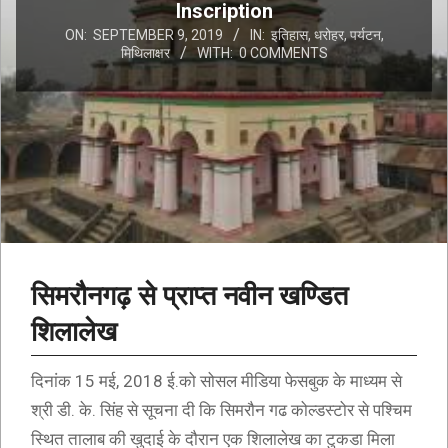
Inscription
ON:
SEPTEMBER 9, 2019
IN:
इतिहास
,
धरोहर
,
पर्यटन
,
मिथिलाक्षर
WITH:
0 COMMENTS
सिमरौनगढ़ से प्राप्त नवीन खण्डित
शिलालेख
दिनांक 15 मई, 2018 ई.को सोसल मीडिया फेसबुक के माध्यम से
श्री डी. के. सिंह से सूचना दी कि सिमरौन गढ कोल्डस्टोर से पश्चिम
स्थित तालाब की खुदाई के दौरान एक शिलालेख का टुकडा मिला