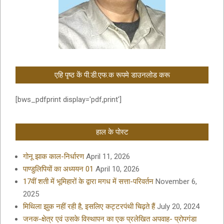
एहि पृष्ठ कें पी.डी.एफ.क रूपमे डाउनलोड करू
[bws_pdfprint display='pdf,print']
हाल के पोस्ट
गोनू झाक काल-निर्धारण
April 11, 2026
पाण्डुलिपियों का अध्ययन 01
April 10, 2026
17वीं शती में भूमिहारों के द्वारा मगध में सत्ता-परिवर्तन
November 6,
2025
मिथिला झुक नहीं रही है, इसलिए कट्टरपंथी चिढ़ते हैं
July 20, 2024
जनक-क्षेत्र एवं उसके विस्थापन का एक प्रलेखित अपवाह- प्रोपगंडा