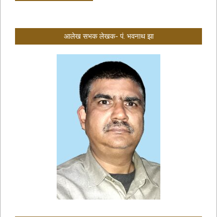
आलेख सभक लेखक- पं. भवनाथ झा