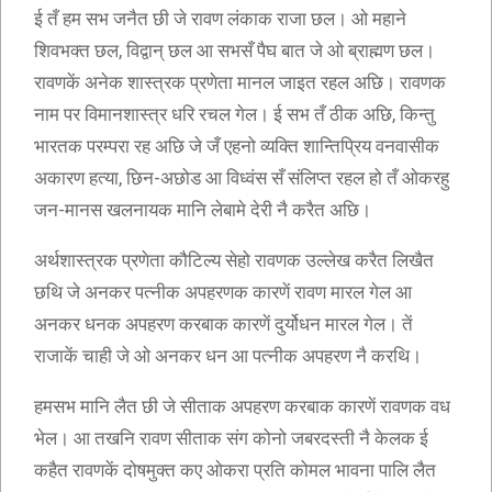
ई तँ हम सभ जनैत छी जे रावण लंकाक राजा छल। ओ महाने
शिवभक्त छल, विद्वान् छल आ सभसँ पैघ बात जे ओ ब्राह्मण छल।
रावणकें अनेक शास्त्रक प्रणेता मानल जाइत रहल अछि। रावणक
नाम पर विमानशास्त्र धरि रचल गेल। ई सभ तँ ठीक अछि, किन्तु
भारतक परम्परा रह अछि जे जँ एहनो व्यक्ति शान्तिप्रिय वनवासीक
अकारण हत्या, छिन-अछोड आ विध्वंस सँ संलिप्त रहल हो तँ ओकरहु
जन-मानस खलनायक मानि लेबामे देरी नै करैत अछि।
अर्थशास्त्रक प्रणेता कौटिल्य सेहो रावणक उल्लेख करैत लिखैत
छथि जे अनकर पत्नीक अपहरणक कारणें रावण मारल गेल आ
अनकर धनक अपहरण करबाक कारणें दुर्योधन मारल गेल। तें
राजाकें चाही जे ओ अनकर धन आ पत्नीक अपहरण नै करथि।
हमसभ मानि लैत छी जे सीताक अपहरण करबाक कारणें रावणक वध
भेल। आ तखनि रावण सीताक संग कोनो जबरदस्ती नै केलक ई
कहैत रावणकें दोषमुक्त कए ओकरा प्रति कोमल भावना पालि लैत