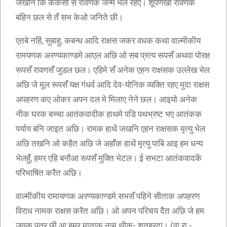
जखनि कि कैकसी सँ रावणक जन्म भेल रहए। शूर्पणखा रावणक
बहिन छल से तँ सभ केओ जनिते छी।
एतबे नहिं, सुबाहु, कबन्ध आदि राक्षस जकर वधक कथा वाल्मीकीय
रामयणक अरण्यकाण्डमे आएल अछि ओ सब प्रत्य रूपसँ अथवा पोरक्ष
रूपसँ रावणसँ जुडल छल। एहिमे सँ अनेक एहन राक्षसक उल्लेख भेल
अछि जे मूल रूपसँ यक्ष गंधर्व आदि देव-योनिक व्यक्ति रहए मुदा राक्षस
अपहरण कए ओकर अपन दल मे मिलाए नेने छल। आइयो अनेक
नीक घरक बच्चा आतंकवादीक हाथमे पडि पथभ्रष्ट भए आतंकक
पर्याय बनि जाइत अछि। रामक हाथें जखनि एहन राक्षसक मृत्यु भेल
अछि तखनि ओ कहैत अछि जे अहाँक हाथें मृत्यु पाबि आइ हम धन्य
भेलहुँ, हमर एहि बनौआ रूपसँ मुक्ति भेटल। ई सभटा आतंकवादकें
परिभाषित करैत अछि।
वाल्मीकीय रामायणक अरण्यकाण्डमे सभसँ पहिने सीताक अपहरण
विराध नामक राक्षस करैत अछि। ओ अपन परिचय दैत अछि जे हम
जवक पुत्र छी आ हमर माताक नाम थीक- शतह्रदा। (वा.रा.-