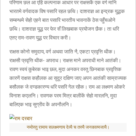
परिणाम छल आ एहि कल्पनाक आधार पर राक्षसकें एक वर्ग मानि
भारतमे वर्गवादक विष पसारि रहल छथि। दाशराज्ञ आ इन्द्रक युद्धक
सम्बन्धमे सेहो एहने बात पसारि भारतीय भावनाकें ठेस पहुँचओने
छथि। दाशराज्ञ युद्ध पर फेर सँ लिखबाक प्रयोजन छैक। ता धरि
एतए राम-रावण युद्ध पर विचार करी।
राक्षस कोनो समुदाय, वर्ग अथवा जाति नै, एकटा प्रवृत्ति थीक।
राक्षसी प्रवृत्ति थीक- अपराध। राक्षस माने अपराधी माने आतंकी।
रावण स्वयं कुबेरक भाइ छल, मुदा अनकर वस्तु छिनबाक प्रवृत्तिक
कारणें राक्षस कहौलक आ सुदूर दक्षिण जाए अपन आतंकी साम्राज्यक
बसौलक जे दण्डकारण्य धरि पसरि गेल रहैक। राम आ लक्ष्मण ओकरे
विनाश कएलनि। रावणक परम मित्र बालीकें सेहो मारलनि, मुदा
बालिएक भाइ सुग्रीव कें अपनौलनि।
नमोस्तु रामाय सलक्ष्मणाय देव्यै च तस्यै जनकात्मजायै।