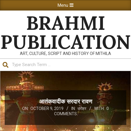
Skip
Primary
Menu
to
Navigation
BRAHMI
content
Menu
PUBLICATION
ART, CULTURE, SCRIPT AND HISTORY OF MITHILA
Search
आतंकवादीक सरदार रावण
ON:
OCTOBER 9, 2019
IN:
धरोहर
WITH:
0
COMMENTS