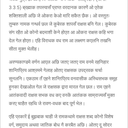
3.3.5) ब्रह्माक तपस्यासँ प्राप्त वरदानक कारणें ओ एतेक
शक्तिशाली अछि जे ओकरा केओ मारि सकैत छैक। ओ वस्तुतः
तुम्बरु नामक गन्धर्व छल जे कुबेरक शापसँ राक्षस बनि गेल। कुबेरक
संग रहैत ओ कोनो बदमाशी केने होएत आ ओकरा राक्षस कहि भगा
देल गेल होएत। एहि विराधक वध राम आ लक्ष्मण कएलनि तखनि
सीता मुक्त भेलीह।
अरण्यकाण्डमे वर्णन आएल अछि जतए जतए राम वनमे रहनिहार
शान्तिप्रिय आश्रममे गेलाह ओतए राक्षसक उपद्रवक चर्चा
सुनलनि। एकठाम तँ एहने शान्तिप्रिय वनवासीक अस्थिसभक समूह
हुनका देखाओल गेल जे राक्षसक द्वारा मारल गेल छल। राम एहने
आतंकवादी राक्षस सभक वध कए वनकें आतंकक साम्राज्यसँ मुक्त
करए चाहैत रहथि जे रावण-वधक बाद पूर्ण भेल।
एहि प्रकारें ई बुझबाक चाही जे रामकथामे राक्षस शब्द कोनो विशेष
वर्ग, समुदाय अथवा जातिक बोध नै करबैत अछि। ओतए दू सोदर