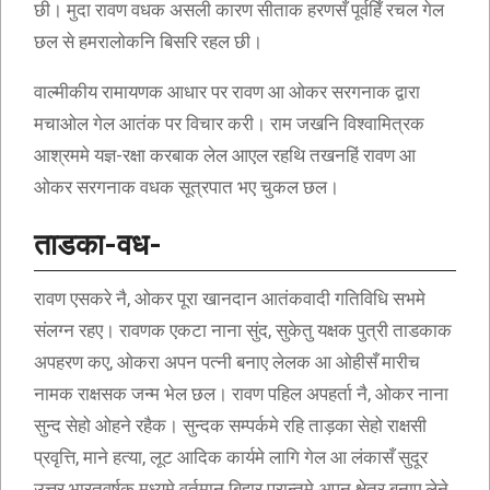
छी। मुदा रावण वधक असली कारण सीताक हरणसँ पूर्वहिँ रचल गेल
छल से हमरालोकनि बिसरि रहल छी।
वाल्मीकीय रामायणक आधार पर रावण आ ओकर सरगनाक द्वारा
मचाओल गेल आतंक पर विचार करी। राम जखनि विश्वामित्रक
आश्रममे यज्ञ-रक्षा करबाक लेल आएल रहथि तखनहिं रावण आ
ओकर सरगनाक वधक सूत्रपात भए चुकल छल।
ताडका-वध-
रावण एसकरे नै, ओकर पूरा खानदान आतंकवादी गतिविधि सभमे
संलग्न रहए। रावणक एकटा नाना सुंद, सुकेतु यक्षक पुत्री ताडकाक
अपहरण कए, ओकरा अपन पत्नी बनाए लेलक आ ओहीसँ मारीच
नामक राक्षसक जन्म भेल छल। रावण पहिल अपहर्ता नै, ओकर नाना
सुन्द सेहो ओहने रहैक। सुन्दक सम्पर्कमे रहि ताड़का सेहो राक्षसी
प्रवृत्ति, माने हत्या, लूट आदिक कार्यमे लागि गेल आ लंकासँ सुदूर
उत्तर भारतवर्षक मध्यमे वर्तमान बिहार प्रान्तमे अपन क्षेत्र बनाए लेने