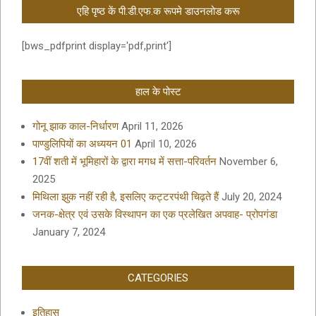
एहि पृष्ठ कें पी.डी.एफ.क रूपमे डाउनलोड करू
[bws_pdfprint display='pdf,print']
हाल के पोस्ट
गोनू झाक काल-निर्धारण
April 11, 2026
पाण्डुलिपियों का अध्ययन 01
April 10, 2026
17वीं शती में भूमिहारों के द्वारा मगध में सत्ता-परिवर्तन
November 6,
2025
मिथिला झुक नहीं रही है, इसलिए कट्टरपंथी चिढ़ते हैं
July 20, 2024
जनक-क्षेत्र एवं उसके विस्थापन का एक प्रलेखित अपवाह- प्रोपगंडा
January 7, 2024
CATEGORIES
इतिहास