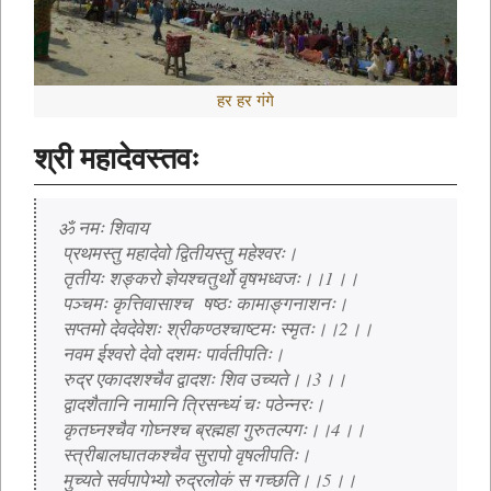
हर हर गंगे
श्री महादेवस्तवः
ॐ नमः शिवाय
 प्रथमस्तु महादेवो द्वितीयस्तु महेश्वरः।
 तृतीयः शङ्करो ज्ञेयश्चतुर्थो वृषभध्वजः।।1।।
 पञ्चमः कृत्तिवासाश्च  षष्ठः कामाङ्गनाशनः।
 सप्तमो देवदेवेशः श्रीकण्ठश्चाष्टमः स्मृतः।।2।।
 नवम ईश्वरो देवो दशमः पार्वतीपतिः।
 रुद्र एकादशश्चैव द्वादशः शिव उच्यते।।3।।
 द्वादशैतानि नामानि त्रिसन्ध्यं चः पठेन्नरः।
 कृतघ्नश्चैव गोघ्नश्च ब्रह्महा गुरुतल्पगः।।4।।
 स्त्रीबालघातकश्चैव सुरापो वृषलीपतिः।
 मुच्यते सर्वपापेभ्यो रुद्रलोकं स गच्छति।।5।।