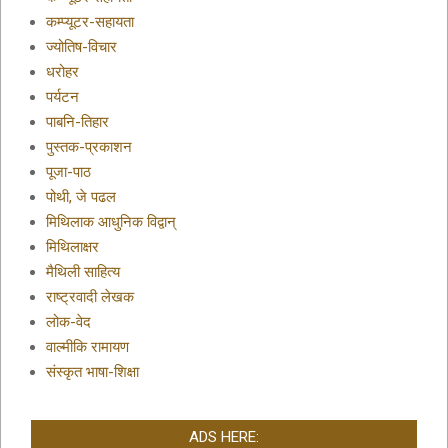
कम्प्यूटर-सहायता
ज्योतिष-विचार
धरोहर
पर्यटन
पाबनि-तिहार
पुस्तक-प्रकाशन
पूजा-पाठ
पोथी, जे पढल
मिथिलाक आधुनिक विद्वान्
मिथिलाक्षर
मैथिली साहित्य
राष्ट्रवादी लेखक
लोक-वेद
वाल्मीकि रामायण
संस्कृत भाषा-शिक्षा
ADS HERE: