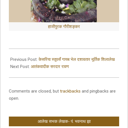
हाजीपुरक गौरीशङ्कर
2019-
10-
Previous Post:
केसरिया स्तूपसँ गायब भेल दशावतार मूर्तिक शिलालेख
05
Next Post:
आतंकवादीक सरदार रावण
Comments are closed, but
trackbacks
and pingbacks are
open.
आलेख सभक लेखक- पं. भवनाथ झा