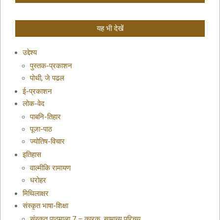
यह भी देखें
उद्देश्य
पुस्तक-प्रकाशन
पोथी, जे पढल
ई-प्रकाशन
लोक-वेद
पाबनि-तिहार
पूजा-पाठ
ज्योतिष-विचार
इतिहास
वाल्मीकि रामायण
धरोहर
मिथिलाक्षर
संस्कृत भाषा-शिक्षा
संस्कृत पाठमाला 7 – कारक, सामान्य परिचय