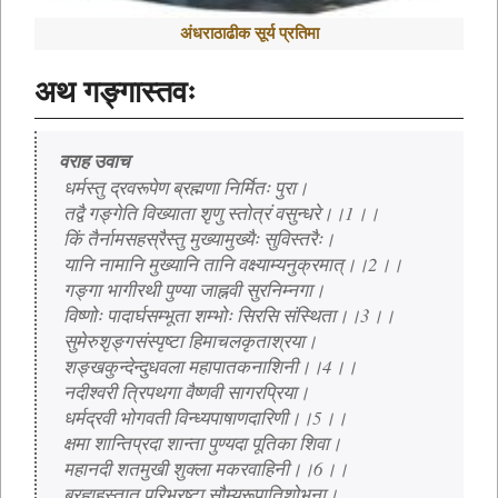
अंधराठाढीक सूर्य प्रतिमा
अथ गङ्गास्तवः
वराह उवाच
 धर्मस्तु द्रवरूपेण ब्रह्मणा निर्मितः पुरा।
 तद्वै गङ्गेति विख्याता शृणु स्तोत्रं वसुन्धरे।।1।।
 किं तैर्नामसहस्रैस्तु मुख्यामुख्यैः सुविस्तरैः।
 यानि नामानि मुख्यानि तानि वक्ष्याम्यनुक्रमात्।।2।।
 गङ्गा भागीरथी पुण्या जाह्नवी सुरनिम्नगा।
 विष्णोः पादार्घसम्भूता शम्भोः सिरसि संस्थिता।।3।।
 सुमेरुशृङ्गसंस्पृष्टा हिमाचलकृताश्रया।
 शङ्खकुन्देन्दुधवला महापातकनाशिनी।।4।।
 नदीश्वरी त्रिपथगा वैष्णवी सागरप्रिया।
 धर्मद्रवी भोगवती विन्ध्यपाषाणदारिणी।।5।।
 क्षमा शान्तिप्रदा शान्ता पुण्यदा पूतिका शिवा।
 महानदी शतमुखी शुक्ला मकरवाहिनी।।6।।
 ब्रह्महस्तात् परिभ्रष्टा सौम्यरूपातिशोभना।