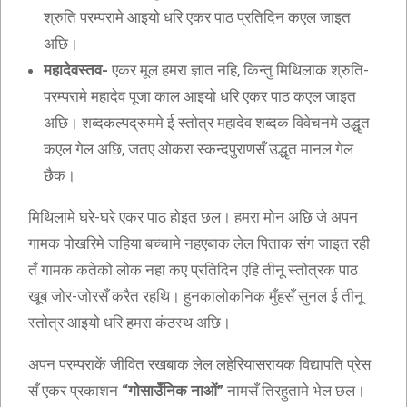
श्रुति परम्परामे आइयो धरि एकर पाठ प्रतिदिन कएल जाइत
अछि।
महादेवस्तव-
एकर मूल हमरा ज्ञात नहि, किन्तु मिथिलाक श्रुति-
परम्परामे महादेव पूजा काल आइयो धरि एकर पाठ कएल जाइत
अछि। शब्दकल्पद्रुममे ई स्तोत्र महादेव शब्दक विवेचनमे उद्धृत
कएल गेल अछि, जतए ओकरा स्कन्दपुराणसँ उद्धृत मानल गेल
छैक।
मिथिलामे घरे-घरे एकर पाठ होइत छल। हमरा मोन अछि जे अपन
गामक पोखरिमे जहिया बच्चामे नहएबाक लेल पिताक संग जाइत रही
तँ गामक कतेको लोक नहा कए प्रतिदिन एहि तीनू स्तोत्रक पाठ
खूब जोर-जोरसँ करैत रहथि। हुनकालोकनिक मुँहसँ सुनल ई तीनू
स्तोत्र आइयो धरि हमरा कंठस्थ अछि।
अपन परम्पराकें जीवित रखबाक लेल लहेरियासरायक विद्यापति प्रेस
सँ एकर प्रकाशन
“गोसाउँनिक नाओं”
नामसँ तिरहुतामे भेल छल।