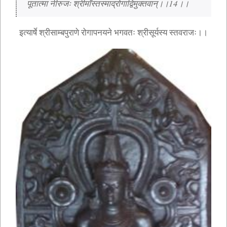
पूतात्मा नीरुजः श्रीमाँस्तस्माद्रोगाद्विमुक्तवान्।।14।।
इत्यार्षे श्रीसाम्बपुराणे रोगापनयने भगवतः श्रीसूर्यस्य स्तवराजः।।