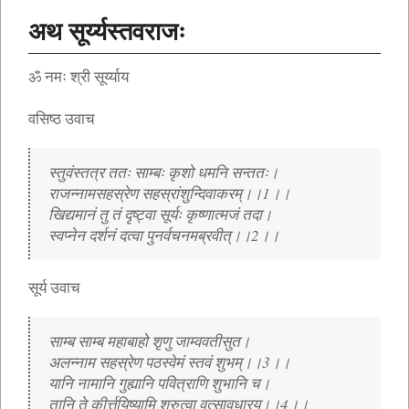
अथ सूर्य्यस्तवराजः
ॐ नमः श्री सूर्य्याय
वसिष्ठ उवाच
स्तुवंस्तत्र ततः साम्बः कृशो धमनि सन्ततः।
राजन्नामसहस्रेण सहस्रांशुन्दिवाकरम्।।1।।
खिद्यमानं तु तं दृष्ट्वा सूर्यः कृष्णात्मजं तदा।
स्वप्नेन दर्शनं दत्वा पुनर्वचनमब्रवीत्।।2।।
सूर्य उवाच
साम्ब साम्ब महाबाहो शृणु जाम्ववतीसुत।
अलन्नाम सहस्रेण पठस्वेमं स्तवं शुभम्।।3।।
यानि नामानि गुह्यानि पवित्राणि शुभानि च।
तानि ते कीर्त्तयिष्यामि श्रुत्वा वत्सावधारय।।4।।