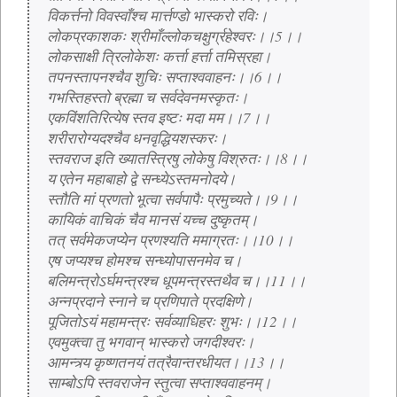
विकर्त्तनो विवस्वाँश्च मार्त्तण्डो भास्करो रविः।
लोकप्रकाशकः श्रीमाँल्लोकचक्षुर्ग्रहेश्वरः।।5।।
लोकसाक्षी त्रिलोकेशः कर्त्ता हर्त्ता तमिस्रहा।
तपनस्तापनश्चैव शुचिः सप्ताश्ववाहनः।।6।।
गभस्तिहस्तो ब्रह्मा च सर्वदेवनमस्कृतः।
एकविंशतिरित्येष स्तव इष्टः मदा मम।।7।।
शरीरारोग्यदश्चैव धनवृद्धियशस्करः।
स्तवराज इति ख्यातस्त्रिषु लोकेषु विश्रुतः।।8।।
य एतेन महाबाहो द्वे सन्ध्येऽस्तमनोदये।
स्तौति मां प्रणतो भूत्वा सर्वपापैः प्रमुच्यते।।9।।
कायिकं वाचिकं चैव मानसं यच्च दुष्कृतम्।
तत् सर्वमेकजप्येन प्रणश्यति ममाग्रतः।।10।।
एष जप्यश्च होमश्च सन्ध्योपासनमेव च।
बलिमन्त्रोऽर्घमन्त्रश्च धूपमन्त्रस्तथैव च।।11।।
अन्नप्रदाने स्नाने च प्रणिपाते प्रदक्षिणे।
पूजितोऽयं महामन्त्रः सर्वव्याधिहरः शुभः।।12।।
एवमुक्त्वा तु भगवान् भास्करो जगदीश्वरः।
आमन्त्र्य कृष्णतनयं तत्रैवान्तरधीयत।।13।।
साम्बोऽपि स्तवराजेन स्तुत्वा सप्ताश्ववाहनम्।