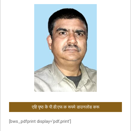
एहि पृष्ठ कें पी.डी.एफ.क रूपमे डाउनलोड करू
[bws_pdfprint display='pdf,print']