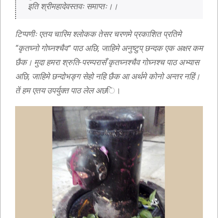
 इति श्रीमहादेवस्तवः समाप्तः।। 
टिप्पणीः एतय चारिम श्लोकक तेसर चरणमे प्रकाशित प्रतिमे
“कृतघ्नो गोघ्नश्चैव” पाठ अछि, जाहिमे अनुष्टुप् छन्दक एक अक्षर कम
छैक। मुदा हमरा श्रुति-परम्परासँ कृतघ्नश्चैव गोघ्नश्च पाठ अभ्यास
अछि, जाहिमे छन्दोभङ्ग सेहो नहि छैक आ अर्थमे कोनो अन्तर नहिं।
तें हम एतय उपर्युक्त पाठ लेल अछ
ि।