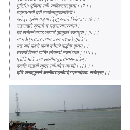
 मुनिभिः पूजिता सर्वैः सर्वदेवनमस्कृता।।7।।
 महायक्षमयी देवी मर्त्यानामुपकारिणी।
 सर्वत्र दुर्लभा गङ्गा त्रिषु स्थाने विशेषतः।।8।।
 गङ्गाद्वारे प्रयागे च गङ्गासागरसंगमे।
 इदं स्तोत्रं मयाऽऽख्यातं पूर्वमुक्तं स्वयंभुवा।।9।।
 यः पठेत् प्रातरुत्थाय तस्य नश्यति दुर्गतिः।
 यत् पापं यौवने बाल्ये कौमारे वार्द्धके कृतम्।।
 तत्सर्वं विलयं यान्ति तोयस्थं लवणं यथा।।10।।
 प्रीतिं मतिं तथा लक्ष्मीमायुरारोग्यसन्ततिम्।
 ददाति जाह्नवी तुष्टा सर्वभावेन माधवी।।11।।
इति वाराहपुराणे धरणीवराहसंवादे गङ्गादेव्याः स्तोत्रम्।।