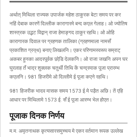
अर्थात् मिथिला राज्यक उपार्जक महेश ठाकुरक बेटा समय पर कर
नहिं देबाक कारणें दिल्लीक कारागारमे बन्द कएल गेलाह। ओ ज्योतिष
शास्त्रक उद्भट विद्वान् राजा हेमाङ्गद ठाकुर रहथि। ओ ओहि
कारागारक दिवाल पर ग्रहणक तालिका (ग्रहणमाला नामसँ
प्रकाशित ग्रऩ्थ) बनाए लिखलनि। एकर परिणामस्वरूप सम्राट्
अकबर हुनका आदरपूर्वक छोडि़ देलकनि। ओ राजा जखनि अपन घर
घुरलाह तँ भाद्र शुक्लक चतुर्थी तिथि कें चन्द्रमाक पूजा प्रारम्भ
कएलनि। 981 हिजरीमे ओ दिल्लीमे ई पूजा कएने रहथि।
981 हिजरीक भादव मासक समय 1573 ई.मे पडै़त अछि। तें एहि
आधार पर मिथिलामे 1573 ई. सँ ई पूजा आरम्भ भेल होएत।
पूजाक दिनक निर्णय
म.म. अमृतनाथक कृत्यसारसमुच्चय मे एकर वर्तमान रूपक उल्लेख