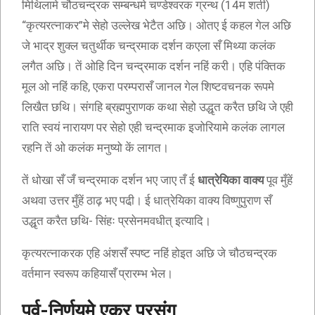
मिथिलामे चौठचन्द्रक सम्बन्धमे चण्डेश्वरक ग्रन्थ (14म शती)
“कृत्यरत्नाकर”मे सेहो उल्लेख भेटैत अछि। ओतए ई कहल गेल अछि
जे भाद्र शुक्ल चतुर्थीक चन्द्रमाक दर्शन कएला सँ मिथ्या कलंक
लगैत अछि। तें ओहि दिन चन्द्रमाक दर्शन नहिं करी। एहि पंक्तिक
मूल ओ नहिं कहि, एकरा परम्परासँ जानल गेल शिष्टवचनक रूपमे
लिखैत छथि। संगहि ब्रह्मपुराणक कथा सेहो उद्धृत करैत छथि जे एही
राति स्वयं नारायण पर सेहो एही चन्द्रमाक इजोरियामे कलंक लागल
रहनि तें ओ कलंक मनुष्यो कें लागत।
तें धोखा सँ जँ चन्द्रमाक दर्शन भए जाए तँ ई
धात्रेयिका वाक्य
पूव मुँहें
अथवा उत्तर मुँहें ठाढ़ भए पढी़। ई धात्रेयिका वाक्य विष्णुपुराण सँ
उद्धृत करैत छथि- सिंहः प्रसेनमवधीत् इत्यादि।
कृत्यरत्नाकरक एहि अंशसँ स्पष्ट नहिं होइत अछि जे चौठचन्द्रक
वर्तमान स्वरूप कहियासँ प्रारम्भ भेल।
पर्व-निर्णयमे एकर प्रसंग