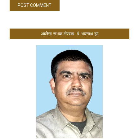
आलेख सभक लेखक- पं. भवनाथ झा