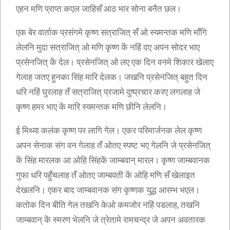
एहन मणि प्राप्त कएल जाहिसँ आठ भार सोना बनैत छल।
एक बेर वार्ताक प्रसंगमे कृष्ण सत्राजित् सँ ओ स्यमन्तक मणि माँगि
लेलनि मुदा सत्राजित् ओ मणि कृष्ण कें नहिं दए अपन सोदर भाए
प्रसेनजित् कें देल। प्रसेनजित् ओ लए एक दिन वनमे शिकार खेलाए
गेलाह जतए हुनका सिंह मारि देलक। जखनि प्रसेनजित् बहुत दिन
धरि नहिं घुरलाह तँ सत्राजित् प्रजामे दुष्प्रचार करए लगलाह जे
कृष्ण हमर भाए कें मारि स्यमन्तक मणि छीनि लेलनि।
ई मिथ्या कलंक कृष्ण पर लागि गेल। एकर परिमार्जनक लेल कृष्ण
अपन सेनाक संग वन गेलाह तँ ओतए स्पष्ट भए गेलनि जे प्रसेनजित्
कें सिंह मारलक आ ओहि सिंहकें जाम्बवान् मारल। कृष्ण जाम्बवानक
गुफा धरि पहुँचलाह तँ ओतए जाम्बवती कें ओहि मणि सँ खेलाइत
देखलनि। एकर बाद जाम्बवानक संग कृष्णक युद्ध आरम्भ भएल।
कतोक दिन बीति गेल तखनि केओ कमजोर नहिं पडलाह, तखनि
जाम्बवान् कें स्मरण भेलनि जे त्रेतामे रामचन्द्र जे अपन अवतारक