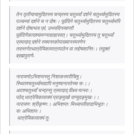
तेन तृतीयायामुदितस्य चन्द्रस्य चतुर्थ्यां दर्शने चतुर्थ्यामुदितस्य 
पञ्चम्यां दर्शने च न दोषः। पूर्वदिने चतुर्थ्यामुदितस्य चतुर्थ्यामपि 
दर्शने दोषाभाव एवं, उभयदिनव्याप्तौ 
पूर्वदिनैकादश्यामन्नाद्याहारवत्। चतुर्थ्यामुदितस्य तु चतुर्थ्यां 
प्रमादाद् दर्शने स्यमन्तकोपाख्यानस्मरणेन 
तदन्तर्गतधात्रेयिकामात्रपाठेन वा तद्दोषशान्तिः। तदुक्तं 
ब्रह्मपुराणे-
नारायणोऽभिशप्तस्तु निशाकरमरीचिषु।
स्थितश्चतुर्थ्यामद्यापि मनुष्यानारतेच्च सः।।
अतश्चतुर्थ्यां चन्द्रन्तु प्रमादाद् वीक्ष्य मानवः।
पठेद् धात्रेयिकावाक्यं प्राङ्मुखो वाप्युदङ्मुखः।।
नारायणः श्रीकृष्णः। अभिशप्तः मिथ्यापरीवादाभिभूतः।
सः अभिशापः।
 धात्रेयिकावाक्यं तु-