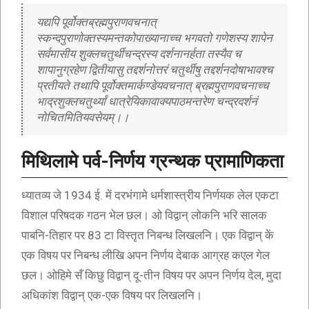
यद्यपि पूर्वोक्तब्रह्मपुराणवचनात् 
स्कन्दपुराणोक्तस्यमन्तकोपाख्यानाच्च भगवतो गणेशस्य शापेन 
सर्वमासीय शुक्लचतुर्थीचन्द्रस्य दर्शनानर्हता तस्यैव च 
शापानुग्रहेण द्वितीयासु तद्दर्शनोत्तरं चतुर्थीषु तद्दर्शनदोषाभावश्च 
प्रतीयते तथापि पूर्वोक्तमार्कण्डेयवचनात् ब्रह्मपुराणवचनाच्च 
भाद्रशुक्लचतुर्थ्यां धात्रेयिकावाक्यपाठमन्तरेण चन्द्रदर्शनं 
नोचितमितियवसेयम्।।
मिथिलामे पर्व-निर्णय ग्रन्थक प्रामाणिकता
ध्यातव्य जे 1934 ई. में दरभंगामे धर्मशास्त्रीय निर्णयक लेल एकटा
विशाल परिषदक गठन भेल छल। ओ विद्वान् लोकनि भरि सालक
पाबनि-तिहार पर 83 टा विस्तृत निबन्ध लिखलनि। एक विद्वान् कें
एक विषय पर निबन्ध लीखि अपन निर्णय देबाक आग्रह कएल गेल
छल। ओहिमे सँ किछु विद्वान् दू-तीन विषय पर अपन निर्णय देल, मुदा
अधिकांश विद्वान् एक-एक विषय पर लिखलनि।