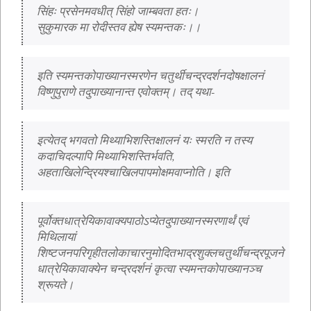
सिंहः प्रसेनमवधीत् सिंहो जाम्बवता हतः।
सुकुमारक मा रोदीस्तव ह्येष स्यमन्तकः।।
इति स्यमन्तकोपाख्यानस्मरणेन चतुर्थीचन्द्रदर्शनदोषक्षालनं 
विष्णुपुराणे तदुपाख्यानान्त एवोक्तम्। तद् यथा-
इत्येतद् भगवतो मिथ्याभिशस्तिक्षालनं यः स्मरति न तस्य 
कदाचिदल्पापि मिथ्याभिशस्तिर्भवति, 
अहताखिलेन्द्रियश्चाखिलपापमोक्षमवाप्नोति। इति
पूर्वोक्तधात्रेयिकावाक्यपाठोऽप्येतदुपाख्यानस्मरणार्थं एवं 
मिथिलायां 
शिष्टजनपरिगृहीतलोकाचारनुमोदितभाद्रशुक्लचतुर्थीचन्द्रपूजने 
धात्रेयिकावाक्येन चन्द्रदर्शनं कृत्वा स्यमन्तकोपाख्यानञ्च 
श्रूयते।