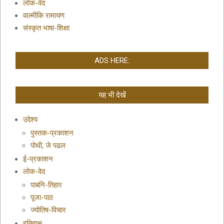
लोक-वेद
वाल्मीकि रामायण
संस्कृत भाषा-शिक्षा
ADS HERE:
यह भी देखें
उद्देश्य
पुस्तक-प्रकाशन
पोथी, जे पढल
ई-प्रकाशन
लोक-वेद
पाबनि-तिहार
पूजा-पाठ
ज्योतिष-विचार
इतिहास