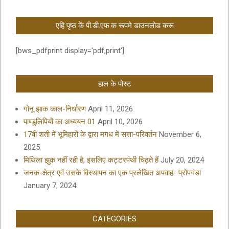
एहि पृष्ठ कें पी.डी.एफ.क रूपमे डाउनलोड करू
[bws_pdfprint display='pdf,print']
हाल के पोस्ट
गोनू झाक काल-निर्धारण
April 11, 2026
पाण्डुलिपियों का अध्ययन 01
April 10, 2026
17वीं शती में भूमिहारों के द्वारा मगध में सत्ता-परिवर्तन
November 6,
2025
मिथिला झुक नहीं रही है, इसलिए कट्टरपंथी चिढ़ते हैं
July 20, 2024
जनक-क्षेत्र एवं उसके विस्थापन का एक प्रलेखित अपवाह- प्रोपगंडा
January 7, 2024
CATEGORIES