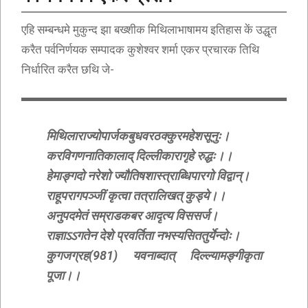
एहि सम्बन्धमे मुकुन्द झा बख्शीक मिथिलाभाषामय इतिहास कें उद्धृत
करैत पर्वनिर्णयक सम्पादक कुशेश्वर शर्मा एकर प्रचारक तिथि
निर्धारित करैत छथि जे-
मिथिलाराज्योपार्जकबुधवरठक्कुरमहेशसूनुः।
करविगणनातिकालाद् दिल्लीकारागृहे रुद्धः।।
हेमाङ्गदो नरेशो ज्यौतिषशास्त्राब्धिपारगो विद्वान्।
राहूपरागपञ्जीं कृत्वा तत्रालिखत् कुड्ये।।
अनुपदमेतं सम्राडकबर आदृत्य विससर्ज।
राज्ञाऽऽगतेन देशे प्रवर्तिता नभस्यसिततुर्येन्दोः।
कुगजग्रह(981) यवनाब्दात् दिल्ल्यामङ्गीकृता
पूजा।।