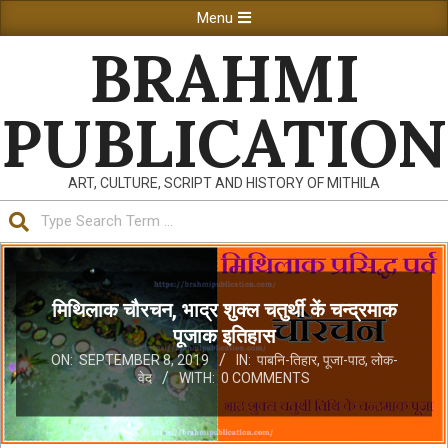
Skip
Primary
Menu
to
Navigation
BRAHMI
content
Menu
PUBLICATION
ART, CULTURE, SCRIPT AND HISTORY OF MITHILA
Search
मिथिलाक चौरचन, भाद्र शुक्ल चतुर्थी कें चन्द्रमाक
पूजाक इतिहास
ON:
SEPTEMBER 8, 2019
IN:
पाबनि-तिहार
,
पूजा-पाठ
,
लोक-
वेद
WITH:
0 COMMENTS