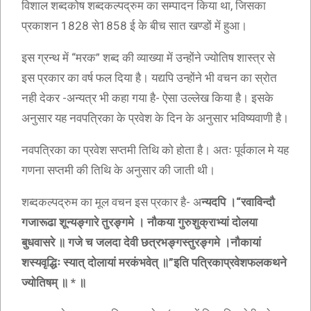
विशाल शब्दकोष शब्दकल्पद्रुम का सम्पादन किया था, जिसका
प्रकाशन 1828 से1858 ई के बीच सात खण्डों में हुआ।
इस ग्रन्थ में “मरक” शब्द की व्याख्या में उन्होंने ज्योतिष शास्त्र से
इस प्रकार का वर्ष फल दिया है। यद्यपि उन्होंने भी वचन का स्रोत
नही देकर -अन्यत्र भी कहा गया है- ऐसा उल्लेख किया है। इसके
अनुसार यह नवपत्रिका के प्रवेश के दिन के अनुसार भविष्यवाणी है।
नवपत्रिका का प्रवेश सप्तमी तिथि को होता है। अतः पूर्वकाल मे यह
गणना सप्तमी की तिथि के अनुसार की जाती थी।
शब्दकल्पद्रुम का मूल वचन इस प्रकार है- अ
न्यदपि ।“रवाविन्दौ
गजारूढा शून्यङ्गारे तुरङ्गमे । नौकया गुरुशुक्राभ्यां दोलया
बुधवासरे ॥ गजे च जलदा देवी छत्रभङ्गस्तुरङ्गमे ।नौकायां
शस्यवृद्धिः स्यात् दोलायां मरकंभवेत् ॥”इति पत्रिकाप्रवेशफलकथने
ज्योतिषम् ॥ * ॥