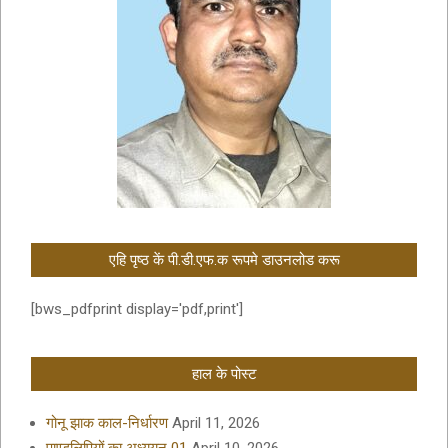
एहि पृष्ठ कें पी.डी.एफ.क रूपमे डाउनलोड करू
[bws_pdfprint display='pdf,print']
हाल के पोस्ट
गोनू झाक काल-निर्धारण
April 11, 2026