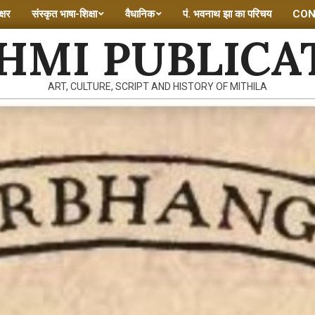
्षर
संस्कृत भाषा-शिक्षा
वैधानिक
पं. भवनाथ झा का परिचय
CON
HMI PUBLICA
ART, CULTURE, SCRIPT AND HISTORY OF MITHILA