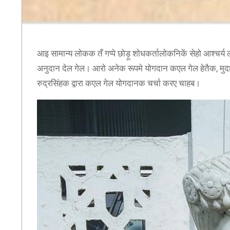
आइ सामान्य लोकक तँ गप्पे छोड़ू शोधकर्तालोकनिकें सेहो आश्चर्
अनुदान देल गेल। आरो अनेक रूपमे योगदान कएल गेल हेतैक, मुदा
रुद्रसिंहक द्वारा कएल गेल योगदानक चर्चा करए चाहब।