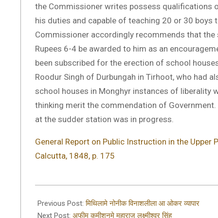
the Commissioner writes possess qualifications of
his duties and capable of teaching 20 or 30 boys
Commissioner accordingly recommends that the sc
Rupees 6-4 be awarded to him as an encouragemen
been subscribed for the erection of school hous
Roodur Singh of Durbungah in Tirhoot, who had al
school houses in Monghyr instances of liberality
thinking merit the commendation of Government.
at the sudder station was in progress.
General Report on Public Instruction in the Upper 
Calcutta, 1848, p. 175
2019-
09-
Previous Post:
मिथिलामे नोनीक विनाशलीला आ ओकर व्यापार
25
Next Post:
अफीम कमीशनमे महाराज लक्ष्मीश्वर सिंह