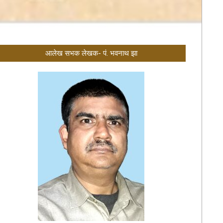
आलेख सभक लेखक- पं. भवनाथ झा