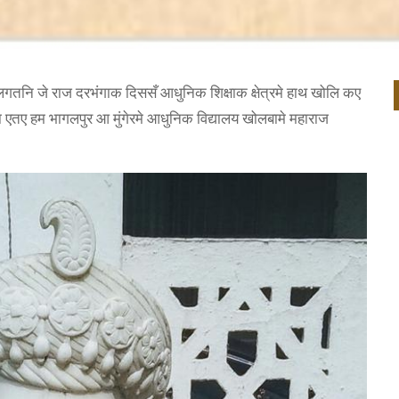
य लगतनि जे राज दरभंगाक दिससँ आधुनिक शिक्षाक क्षेत्रमे हाथ खोलि कए
 एतए हम भागलपुर आ मुंगेरमे आधुनिक विद्यालय खोलबामे महाराज