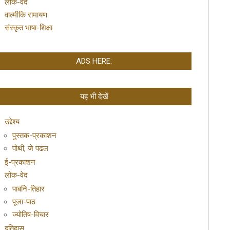
लोक-वेद
वाल्मीकि रामायण
संस्कृत भाषा-शिक्षा
ADS HERE:
यह भी देखें
उद्देश्य
पुस्तक-प्रकाशन
पोथी, जे पढल
ई-प्रकाशन
लोक-वेद
पाबनि-तिहार
पूजा-पाठ
ज्योतिष-विचार
इतिहास