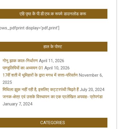
एहि पृष्ठ कें पी.डी.एफ.क रूपमे डाउनलोड करू
bws_pdfprint display='pdf,print']
हाल के पोस्ट
गोनू झाक काल-निर्धारण
April 11, 2026
पाण्डुलिपियों का अध्ययन 01
April 10, 2026
17वीं शती में भूमिहारों के द्वारा मगध में सत्ता-परिवर्तन
November 6,
2025
मिथिला झुक नहीं रही है, इसलिए कट्टरपंथी चिढ़ते हैं
July 20, 2024
जनक-क्षेत्र एवं उसके विस्थापन का एक प्रलेखित अपवाह- प्रोपगंडा
January 7, 2024
CATEGORIES