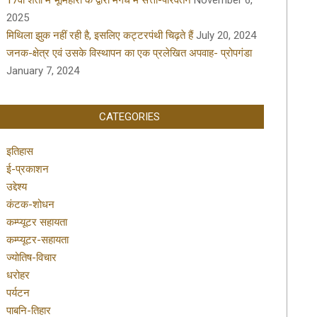
17वीं शती में भूमिहारों के द्वारा मगध में सत्ता-परिवर्तन
November 6,
2025
मिथिला झुक नहीं रही है, इसलिए कट्टरपंथी चिढ़ते हैं
July 20, 2024
जनक-क्षेत्र एवं उसके विस्थापन का एक प्रलेखित अपवाह- प्रोपगंडा
January 7, 2024
CATEGORIES
इतिहास
ई-प्रकाशन
उद्देश्य
कंटक-शोधन
कम्प्यूटर सहायता
कम्प्यूटर-सहायता
ज्योतिष-विचार
धरोहर
पर्यटन
पाबनि-तिहार