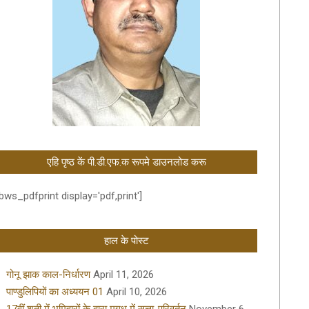
एहि पृष्ठ कें पी.डी.एफ.क रूपमे डाउनलोड करू
bws_pdfprint display='pdf,print']
हाल के पोस्ट
गोनू झाक काल-निर्धारण
April 11, 2026
पाण्डुलिपियों का अध्ययन 01
April 10, 2026