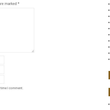
 are marked
*
t time I comment.