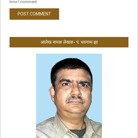
time I comment.
आलेख सभक लेखक- पं. भवनाथ झा