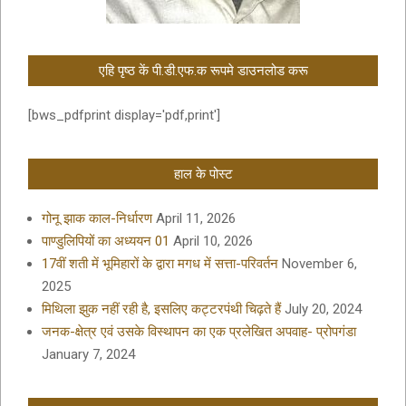
एहि पृष्ठ कें पी.डी.एफ.क रूपमे डाउनलोड करू
[bws_pdfprint display='pdf,print']
हाल के पोस्ट
गोनू झाक काल-निर्धारण
April 11, 2026
पाण्डुलिपियों का अध्ययन 01
April 10, 2026
17वीं शती में भूमिहारों के द्वारा मगध में सत्ता-परिवर्तन
November 6,
2025
मिथिला झुक नहीं रही है, इसलिए कट्टरपंथी चिढ़ते हैं
July 20, 2024
जनक-क्षेत्र एवं उसके विस्थापन का एक प्रलेखित अपवाह- प्रोपगंडा
January 7, 2024