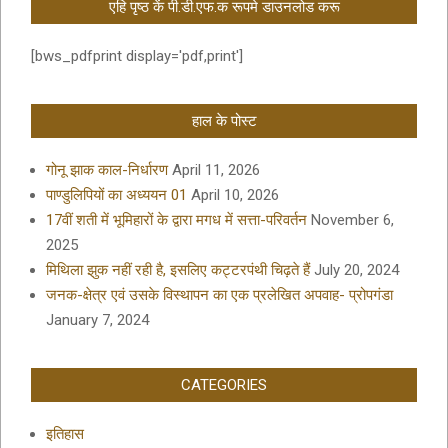
एहि पृष्ठ कें पी.डी.एफ.क रूपमे डाउनलोड करू
[bws_pdfprint display='pdf,print']
हाल के पोस्ट
गोनू झाक काल-निर्धारण
April 11, 2026
पाण्डुलिपियों का अध्ययन 01
April 10, 2026
17वीं शती में भूमिहारों के द्वारा मगध में सत्ता-परिवर्तन
November 6,
2025
मिथिला झुक नहीं रही है, इसलिए कट्टरपंथी चिढ़ते हैं
July 20, 2024
जनक-क्षेत्र एवं उसके विस्थापन का एक प्रलेखित अपवाह- प्रोपगंडा
January 7, 2024
CATEGORIES
इतिहास