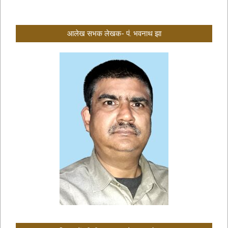
आलेख सभक लेखक- पं. भवनाथ झा