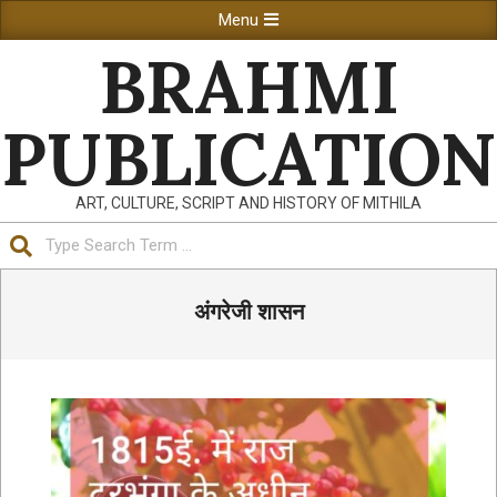
Skip
Primary
Menu
to
Navigation
BRAHMI
content
Menu
PUBLICATION
ART, CULTURE, SCRIPT AND HISTORY OF MITHILA
Search
अंगरेजी शासन