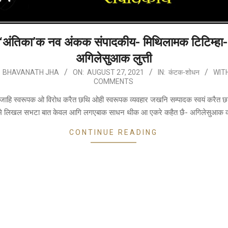
‘अंतिका’क नव अंकक संपादकीय- मिथिलामक टिटिम्हा-
अगिलेसुआक लुत्ती
BHAVANATH JHA
ON:
AUGUST 27, 2021
IN:
कंटक-शोधन
WITH
COMMENTS
जाहि स्वरूपक ओ विरोध करैत छथि ओही स्वरूपक व्यवहार जखनि सम्पादक स्वयं करैत 
े लिखल सभटा बात केवल आगि लगएबाक साधन थीक आ एकरे कहैत छै- अगिलेसुआक
CONTINUE READING