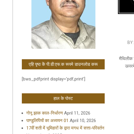
2021-
BY:
08-
27
मैथिलीक 
एहि पृष्ठ कें पी.डी.एफ.क रूपमे डाउनलोड करू
ऊपरम
[bws_pdfprint display='pdf,print']
हाल के पोस्ट
गोनू झाक काल-निर्धारण
April 11, 2026
पाण्डुलिपियों का अध्ययन 01
April 10, 2026
17वीं शती में भूमिहारों के द्वारा मगध में सत्ता-परिवर्तन