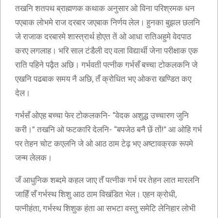
तखनि शतपथ ब्राह्मणक कथाक अनुसार ओ विना परिश्रमक धन
पएबाक लोभमे राज दरबार जएबाक निर्णय लेल। हुनका बुझल छलनि
जे राजाक दरबारमे शास्त्रार्थ होएत तें ओ आधा रातिअहुमे वेदपाठ
करए लगलाह। भरि साल टंडैली दए वला विद्यार्थी जेना परीक्षाक एक
राति पहिने पढ़ैत अछि। गर्भवती पत्नीक गर्भसँ बच्चा टोकलकनि जे
एखनि पढबाक समय नै अछि, तँ क्रोधित भए ओकरा खण्डित कए
देल।
गर्भसँ ओएह बच्चा फेर टोकलकनि- “वेदक अशुद्ध उच्चारण जुनि
करी।” तखनि ओ फटकारि देलनि- “बपजेठ बनै छें तों!” आ ओहि गर्भ
पर तेहन चोट कएलनि जे ओ आठ ठाम टेढ़ भए अष्टावक्रक रूपमे
जन्म लेलक।
जँ आधुनिक शब्दमे कहल जाए तँ पत्नीक गर्भ पर तेहन लात मारलनि
जाहिँ सँ गर्भस्थ शिशु आठ ठाम विखंडित भेल। एहन क्रोधी,
पत्नीहंता, गर्भस्थ शिशुक हंता आ सभटा वस्तु समेटि लेनिहार लोभी