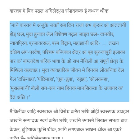
वास्तव मे बिन पढल अगिलेसुआ संपादकक ई कथन थीक
“माने वास्तव मे अजुके जकाँ सब दिन राजा सभ क्रूर आ आततायी
होइ छल, मुदा हुनका लेल विशेषण गढ़ल जाइत छल- दानवीर,
न्यायप्रिय, प्रजावत्सल, परम विद्वान, महाज्ञानी आदि-…… तखन
दक्षिण अंग-प्रदेश, पश्चिम बज्जिका क्षेत्र आ पूब सुरुजापुरी इलाका
पार क’ बांग्लादेश धरिक भाषा के ओ सभ मैथिली आ संपूर्ण क्षेत्र के
मिथिला कहताह। मुदा व्यावहारिक जीवन मे हिनका लोकनिक देल
गेल ‘दछिनाहा’, ‘पछिमाहा’, ‘पूबा-डूबा’, ‘रड़हा’, ‘सोलकन्हा’,
‘मुसलमानी’ बोली सन-सन नाम हिनक मानसिकता के उजागर क’
दैत अछि।”
मैथिलीक जाहि स्वरूपक ओ विरोध करैत छथि ओही स्वरूपक व्यवहार
जखनि सम्पादक स्वयं करैत छथि, तखनि ऊपरमे लिखल सभटा बात
केवल, बुढ़ियाक फूसि थीक, आगि लगएबाक साधन थीक आ एकरे
कहैत छै- अगिलेसुआक कथा।