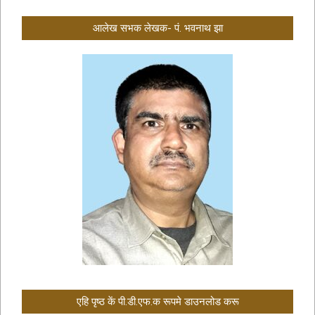
आलेख सभक लेखक- पं. भवनाथ झा
एहि पृष्ठ कें पी.डी.एफ.क रूपमे डाउनलोड करू