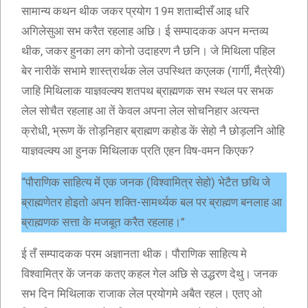
सामान्य कथन थीक जकर प्रयोग 19म शताब्दीसँ आइ धरि
अगिलेसुआ सभ करैत रहलाह अछि। ई सम्पादकक अपन मन्तव्य
थीक, जकर हुनका लग कोनो उदाहरण नै छनि। जे मिथिला पहिल
बेर नारीकें सभामे शास्त्रार्थक लेल उपस्थित कएलक (गार्गी, मैत्रेयी)
जाहि मिथिलाक याज्ञवल्क्य शतपथ ब्राह्मणक सभ स्थल पर सभक
लेल सोचैत रहलाह आ तें केवल अपना लेल सोचनिहार अत्यन्त
क्रोधी, भ्रूण कें तोड़निहार ब्राह्मण कहोड कें सेहो नै छोड़लनि ओहि
याज्ञवल्क्य आ हुनक मिथिलाक प्रति एहन विष-वमन किएक?
“पौराणिक साहित्य में एक जनक (विश्वामित्र सेहो) भेटैत छथि जे
ब्राह्मणेतर होइतो अपन शक्ति-सामर्थ्यक बल पर ब्राह्मण बनलाह आ
ब्राह्मणक सत्ता के मजबूत करैत रहलाह।”
ई तँ सम्पादकक परम अज्ञानता थीक। पौराणिक साहित्य मे
विश्वामित्र कें जनक कतए कहल गेल अछि से उद्धरण देथु। जनक
सभ दिन मिथिलाक राजाक लेल प्रयोगमे अबैत रहल। एतए ओ