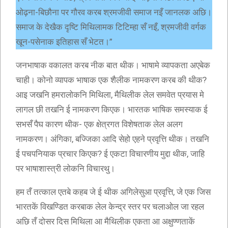
ओढ़ना-बिछौना पर गौरव करब श्रमजीवी समाज नइँ जानलक अछि।
समाज के देखैक दृष्टि मिथिलामक टिटिम्हा सँ नइँ, श्रमजीवी वर्गक
खून-पसेनाक इतिहास सँ भेटत।”
जनभाषाक वकालत करब नीक बात थीक। भाषामे व्यापकता अएबेक
चाही। कोनो व्यापक भाषाक एक शैलीक नामकरण करब की थीक?
आइ जखनि हमरालोकनि मिथिला, मैथिलीक लेल समवेत प्रयास मे
लागल छी तखनि ई नामकरण किएक। भारतक भाषिक समस्याक ई
सभसँ पैघ कारण थीक- एक क्षेत्रगत विशेषताक लेल अलग
नामकरण। अंगिका, बज्जिका आदि सेहो एहने प्रवृत्ति थीक। तखनि
ई पचपनियाक प्रचार किएक? ई एकटा विचारणीय मुद्दा थीक, जाहि
पर भाषाशास्त्री लोकनि विचारथु।
हम तँ तत्काल एतबे कहब जे ई थीक अगिलेसुआ प्रवृत्ति, जे एक जिस
भारतकें विखण्डित करबाक लेल केन्द्र स्तर पर चलाओल जा रहल
अछि तँ दोसर दिस मिथिला आ मैथिलीक एकता आ अक्षुण्णताकें