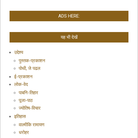
ADS HERE:
यह भी देखें
उद्देश्य
पुस्तक-प्रकाशन
पोथी, जे पढल
ई-प्रकाशन
लोक-वेद
पाबनि-तिहार
पूजा-पाठ
ज्योतिष-विचार
इतिहास
वाल्मीकि रामायण
धरोहर