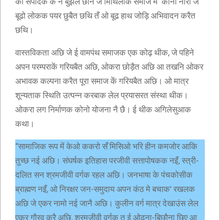
की संपादक कें नै बुझल छनि जे मिथिलाक समाज में कोनो नारी जँ
बूढो लोकक पयर छुबैत छथि तँ ओ बूढ हाथ जोड़ि अभिवादन करैत
छथि।
वास्तविकता अछि जे ई वामपंथ समाजक एक कोढ़ थीक, जे पहिने
अपन परम्पराकें गरियबैत अछि, ओकरा छोड़ैत अछि आ तखनि ओकर
अभावक कल्पना करैत पूरा समाज कें गरियबैत अछि। ओ मात्र
शून्यताक स्थिति उत्पन्न करबाक लेल प्रयासरत संस्था थीक।
ओकरा लग निर्माणक कोनो योजना नै छै। ई थीक अगिलेसुआक
कथा।
“सामाजिक रूप में केओ ककरो सँ मिसिओ भरि हीन कमजोर आकि
तुच्छ नई अछि। संघर्षक इतिहास परजीवी सत्तापोषकक नइँ, स्त्री-
दलित सन श्रमजीवी वर्गक रहल अछि। जनभाषा के पंचकोसीक
ब्राह्मण नइँ, ओ निरक्षर जन-समुदाय अपन कंठ मे बचाक’ रखलक
अछि जे एकर नामो नई जानै अछि। कुलीन वर्ग मात्र देखाउंस लेल
एकर गौरव करै अछि, श्रमजीवी वर्गक त ई ओढ़ना-बिछौना छिए आ