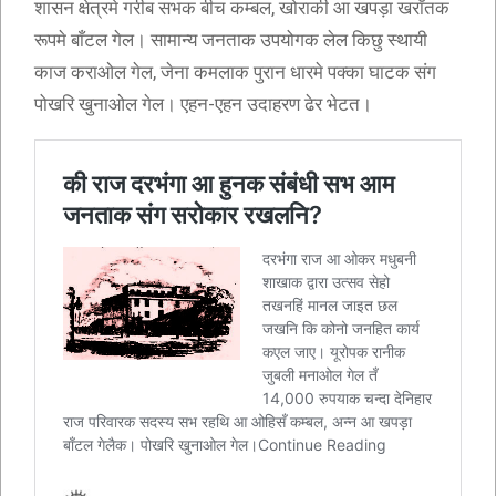
शासन क्षेत्रमे गरीब सभक बीच कम्बल, खोराकी आ खपड़ा खराँतक
रूपमे बाँटल गेल। सामान्य जनताक उपयोगक लेल किछु स्थायी
काज कराओल गेल, जेना कमलाक पुरान धारमे पक्का घाटक संग
पोखरि खुनाओल गेल। एहन-एहन उदाहरण ढेर भेटत।