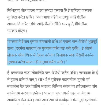
मिथिलाक लेल कएल जाइत सभटा प्रयास कें ई खण्डित करबाक
कुचेष्टा करैत छथि। अपन भाषा पहिने बदलथु! जाहि शैलीक
ओकालति करैत छथि, ओहि शैलीमे लीखि छापथु ने, मैथिलीक
उपकार होएत।
“वास्तव मे ई सब घृणाक व्यवसायी छथि आ एखनो जन-विरोधी भूतपूर्व
राजा (दरभंगा महाराज)क गुणगान करैत नईं थकै छथि। ई ओहने
लोकक फौज थिक जे देशक वर्तमान निजामक जन-विरोधी कार्यक
गुणगान करैत लाज नइँ अनुभव करैत अछि।”
ई दरभंगाक राजा लोकनिकें जन-विरोधी कहैत छथि। सम्पादक कें ई
नै बुझल छनि जे सन् 1887 ई.मे यूरोपक महारानीक जुबली वर्ष
मनाओल गेल छल जाहिमे भारतक विभिन्न स्थान पर हर्षोल्लासक संग
कार्यक्रम करबाक छलैक। भारतक सभ नगरमे एहन कार्यक्रम
आयोजित भेल छल। आन आन ठाम जे कार्यक्रम भेल मुदा दरभंगाक