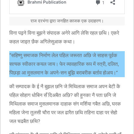
राज दरभंगा द्वारा जनहित काजक एक उदाहरण।
विना पढ़ने विना बुझने संपादक अनेरे आगि लेसि रहल छथि। एकरे
कहल जाइत छैक अगिलेसुआक कथा।
“सहिष्णु समाजक निर्माण लेल पहिल जरूरत अछि जे साहस पूर्वक
सत्यक स्वीकार कयल जाय। फेर व्यावहारिक रूप में स्त्री, दलित,
पिछड़ा आ मुसलमान के अपने-सन बुझि बराबरीक बर्ताव होअय।”
की सम्पादक कें ई नै बुझल छनि जे मिथिलाक समाज अपन बेटी कें
पहिल सोहाग धोबिन सँ दिअबैत अछि? की हुनका नै पता छनि जे
मिथिलाक समाज मुसलमानक दाहाक संग मर्शिया गबैत अछि, घरक
महिला जेना तुलसी चौरा पर जल ढारैत छथि तहिना दाहा पर सेहो
जल चढबैत छथि?