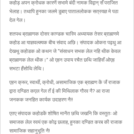
कहोड़ अपन क्रोधक कारणें सभामे बंदी नामक विद्वान् सँ पराजित
भेलाह। तथापि हुनका जलमे डुबाए पाताललोकक सत्रयज्ञ मे पठा
देल गेल।
शतपथ ब्राह्मणक दोसर काण्डक चारिम अध्यायक तेसर ब्राह्मणमे
कहोड आ याज्ञवल्क्यक बीच संवाद अछि। संपादक ओकरा पढ़थु आ
देखथु कहोडक ओ कथन जे “संसाधन सभक लेल नहि थीक केवल
ब्राह्मणक लेल थीक।” ओ एहन उपाय रचैत छथि जाहिसँ ओएह
सभटा हँसोथि लेथि।
एहन क्रूर, स्वार्थी, क्रोधी, असामाजिक एक ब्राह्मण कें जँ राजाक
द्वारा दण्डित कएल गेल तँ ई की मिथिलाक गौरव नै? आ राजा
जनकक जनहित कार्यक उदाहरण नै!!
एतए संपादक कहोडकें शोषित मानैत छथि जखनि कि वस्तुतः ओ
समाजक लेल स्वयं एक कोढ़ छलाह, हुनका दण्डित करब की राजाक
सामाजिक सहानुभूति नै!