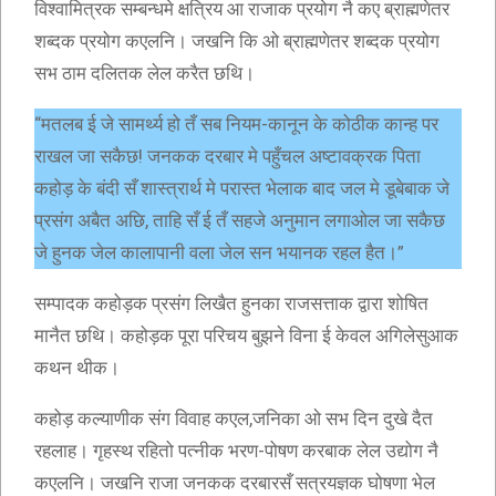
विश्वामित्रक सम्बन्धमे क्षत्रिय आ राजाक प्रयोग नै कए ब्राह्मणेतर
शब्दक प्रयोग कएलनि। जखनि कि ओ ब्राह्मणेतर शब्दक प्रयोग
सभ ठाम दलितक लेल करैत छथि।
“मतलब ई जे सामर्थ्य हो तँ सब नियम-कानून के कोठीक कान्ह पर
राखल जा सकैछ! जनकक दरबार मे पहुँचल अष्टावक्रक पिता
कहोड़ के बंदी सँ शास्त्रार्थ मे परास्त भेलाक बाद जल मे डूबेबाक जे
प्रसंग अबैत अछि, ताहि सँ ई तँ सहजे अनुमान लगाओल जा सकैछ
जे हुनक जेल कालापानी वला जेल सन भयानक रहल हैत।”
सम्पादक कहोड़क प्रसंग लिखैत हुनका राजसत्ताक द्वारा शोषित
मानैत छथि। कहोड़क पूरा परिचय बुझने विना ई केवल अगिलेसुआक
कथन थीक।
कहोड़ कल्याणीक संग विवाह कएल,जनिका ओ सभ दिन दुखे दैत
रहलाह। गृहस्थ रहितो पत्नीक भरण-पोषण करबाक लेल उद्योग नै
कएलनि। जखनि राजा जनकक दरबारसँ सत्रयज्ञक घोषणा भेल