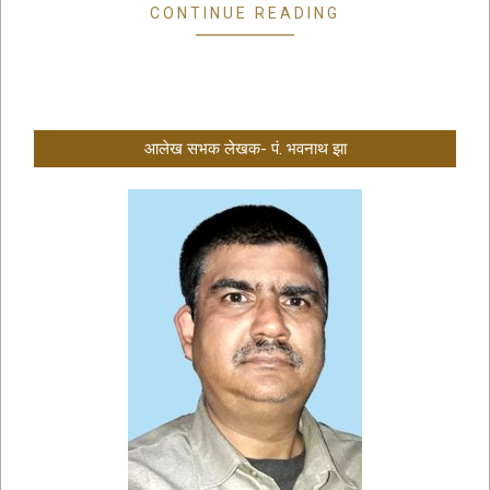
CONTINUE READING
आलेख सभक लेखक- पं. भवनाथ झा