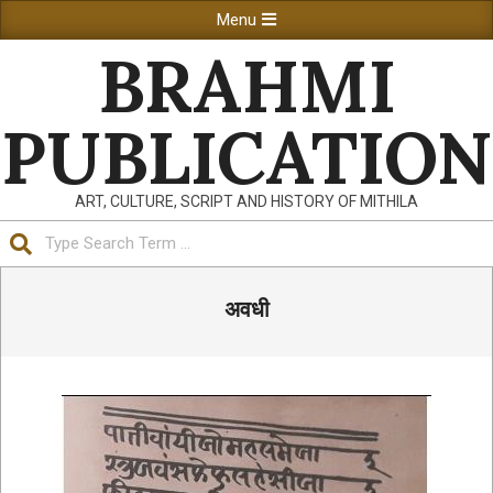
Skip
Primary
Menu
to
Navigation
BRAHMI
content
Menu
PUBLICATION
ART, CULTURE, SCRIPT AND HISTORY OF MITHILA
Search
अवधी