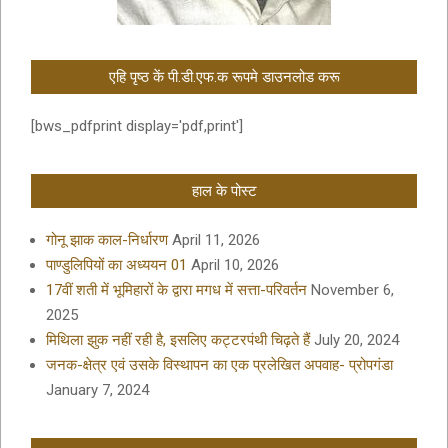
एहि पृष्ठ कें पी.डी.एफ.क रूपमे डाउनलोड करू
[bws_pdfprint display='pdf,print']
हाल के पोस्ट
गोनू झाक काल-निर्धारण
April 11, 2026
पाण्डुलिपियों का अध्ययन 01
April 10, 2026
17वीं शती में भूमिहारों के द्वारा मगध में सत्ता-परिवर्तन
November 6,
2025
मिथिला झुक नहीं रही है, इसलिए कट्टरपंथी चिढ़ते हैं
July 20, 2024
जनक-क्षेत्र एवं उसके विस्थापन का एक प्रलेखित अपवाह- प्रोपगंडा
January 7, 2024