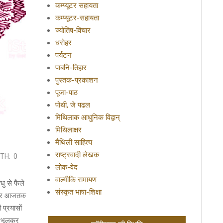
कम्प्यूटर सहायता
कम्प्यूटर-सहायता
ज्योतिष-विचार
धरोहर
पर्यटन
पाबनि-तिहार
पुस्तक-प्रकाशन
पूजा-पाठ
पोथी, जे पढल
मिथिलाक आधुनिक विद्वान्
मिथिलाक्षर
मैथिली साहित्य
राष्ट्रवादी लेखक
TH:
0
लोक-वेद
वाल्मीकि रामायण
धु से फैले
संस्कृत भाषा-शिक्षा
े लेकर आजतक
प्रयासों
र भूलकर