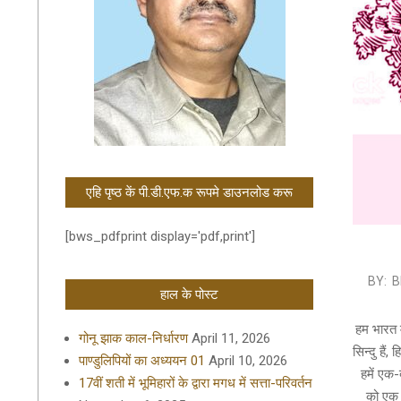
एहि पृष्ठ कें पी.डी.एफ.क रूपमे डाउनलोड करू
[bws_pdfprint display='pdf,print']
2021-
BY:
B
हाल के पोस्ट
12-
24
हम भारत म
गोनू झाक काल-निर्धारण
April 11, 2026
सिन्दु हैं
पाण्डुलिपियों का अध्ययन 01
April 10, 2026
हमें एक-
17वीं शती में भूमिहारों के द्वारा मगध में सत्ता-परिवर्तन
को एक ज