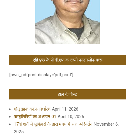
एहि पृष्ठ कें पी.डी.एफ.क रूपमे डाउनलोड करू
[bws_pdfprint display='pdf,print']
हाल के पोस्ट
गोनू झाक काल-निर्धारण
April 11, 2026
पाण्डुलिपियों का अध्ययन 01
April 10, 2026
17वीं शती में भूमिहारों के द्वारा मगध में सत्ता-परिवर्तन
November 6,
2025