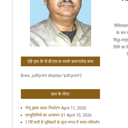
2020-
05-
मिथिलाक्ष
15
के रूप 
सिद्ध-मात
लिपि का वि
एहि पृष्ठ कें पी.डी.एफ.क रूपमे डाउनलोड करू
[bws_pdfprint display='pdf,print']
हाल के पोस्ट
गोनू झाक काल-निर्धारण
April 11, 2026
पाण्डुलिपियों का अध्ययन 01
April 10, 2026
17वीं शती में भूमिहारों के द्वारा मगध में सत्ता-परिवर्तन