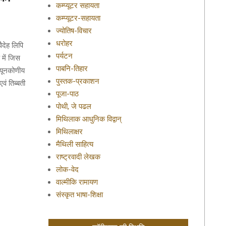
कम्प्यूटर सहायता
कम्प्यूटर-सहायता
ज्योतिष-विचार
धरोहर
ैदेह लिपि
पर्यटन
 में जिस
पाबनि-तिहार
न्यूनकोणीय
पुस्तक-प्रकाशन
वं तिब्बती
पूजा-पाठ
।
पोथी, जे पढल
मिथिलाक आधुनिक विद्वान्
मिथिलाक्षर
मैथिली साहित्य
राष्ट्रवादी लेखक
लोक-वेद
वाल्मीकि रामायण
संस्कृत भाषा-शिक्षा