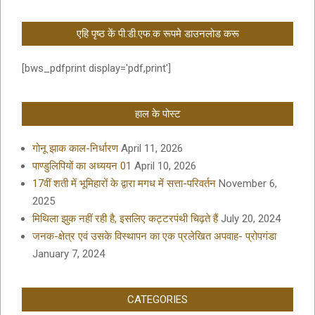
एहि पृष्ठ कें पी.डी.एफ.क रूपमे डाउनलोड करू
[bws_pdfprint display='pdf,print']
हाल के पोस्ट
गोनू झाक काल-निर्धारण
April 11, 2026
पाण्डुलिपियों का अध्ययन 01
April 10, 2026
17वीं शती में भूमिहारों के द्वारा मगध में सत्ता-परिवर्तन
November 6,
2025
मिथिला झुक नहीं रही है, इसलिए कट्टरपंथी चिढ़ते हैं
July 20, 2024
जनक-क्षेत्र एवं उसके विस्थापन का एक प्रलेखित अपवाह- प्रोपगंडा
January 7, 2024
CATEGORIES