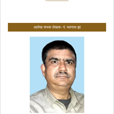
आलेख सभक लेखक- पं. भवनाथ झा