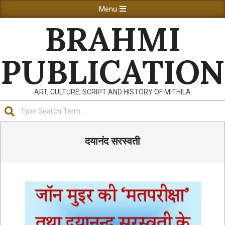
Skip
Primary
Menu
to
Navigation
BRAHMI
content
Menu
PUBLICATION
ART, CULTURE, SCRIPT AND HISTORY OF MITHILA
Search
दयानंद सरस्वती