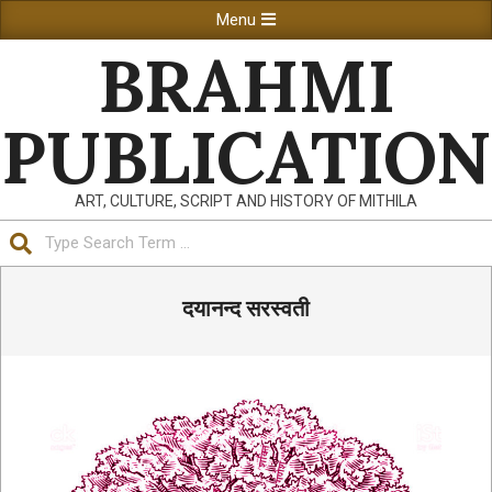
Skip
Primary
Menu
to
Navigation
BRAHMI
content
Menu
PUBLICATION
ART, CULTURE, SCRIPT AND HISTORY OF MITHILA
Search
दयानन्द सरस्वती