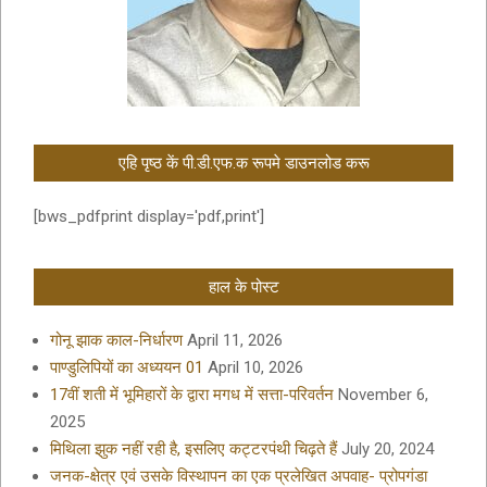
एहि पृष्ठ कें पी.डी.एफ.क रूपमे डाउनलोड करू
[bws_pdfprint display='pdf,print']
हाल के पोस्ट
गोनू झाक काल-निर्धारण
April 11, 2026
पाण्डुलिपियों का अध्ययन 01
April 10, 2026
17वीं शती में भूमिहारों के द्वारा मगध में सत्ता-परिवर्तन
November 6,
2025
मिथिला झुक नहीं रही है, इसलिए कट्टरपंथी चिढ़ते हैं
July 20, 2024
जनक-क्षेत्र एवं उसके विस्थापन का एक प्रलेखित अपवाह- प्रोपगंडा