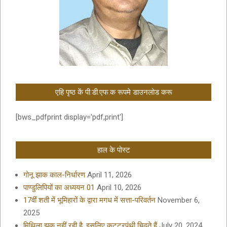
एहि पृष्ठ कें पी.डी.एफ.क रूपमे डाउनलोड करू
[bws_pdfprint display='pdf,print']
हाल के पोस्ट
गोनू झाक काल-निर्धारण
April 11, 2026
पाण्डुलिपियों का अध्ययन 01
April 10, 2026
17वीं शती में भूमिहारों के द्वारा मगध में सत्ता-परिवर्तन
November 6,
2025
मिथिला झुक नहीं रही है, इसलिए कट्टरपंथी चिढ़ते हैं
July 20, 2024