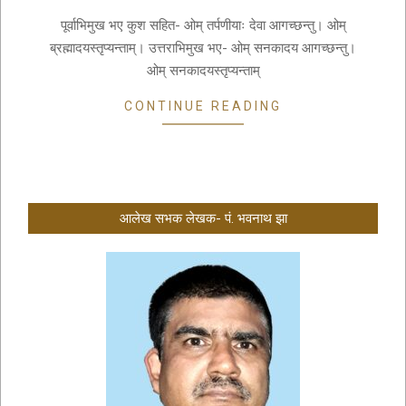
15
पूर्वाभिमुख भए कुश सहित- ओम् तर्पणीयाः देवा आगच्छन्तु। ओम्
ब्रह्मादयस्तृप्यन्ताम्। उत्तराभिमुख भए- ओम् सनकादय आगच्छन्तु।
ओम् सनकादयस्तृप्यन्ताम्
CONTINUE READING
आलेख सभक लेखक- पं. भवनाथ झा