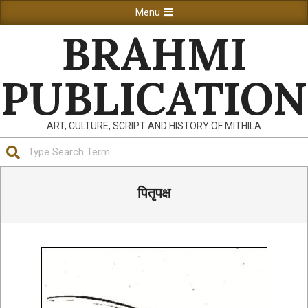
Skip
Primary
Menu
to
Navigation
BRAHMI
content
Menu
PUBLICATION
ART, CULTURE, SCRIPT AND HISTORY OF MITHILA
Search
पितृपक्ष