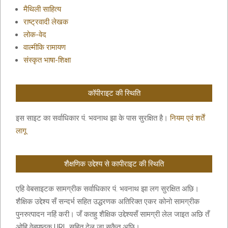
मैथिली साहित्य
राष्ट्रवादी लेखक
लोक-वेद
वाल्मीकि रामायण
संस्कृत भाषा-शिक्षा
कॉपीराइट की स्थिति
इस साइट का सर्वाधिकार पं. भवनाथ झा के पास सुरक्षित है।
नियम एवं शर्तें
लागू
शैक्षणिक उद्देश्य से कापीराइट की स्थिति
एहि वेबसाइटक सामग्रीक सर्वाधिकार पं. भवनाथ झा लग सुरक्षित अछि।
शैक्षिक उद्देश्य सँ सन्दर्भ सहित उद्धरणक अतिरिक्त एकर कोनो सामग्रीक
पुनरुत्पादन नहिं करी। जँ कतहु शैक्षिक उद्देश्यसँ सामग्री लेल जाइत अछि तँ
ओहि वेबपृष्ठक URL सहित देल जा सकैत अछि।