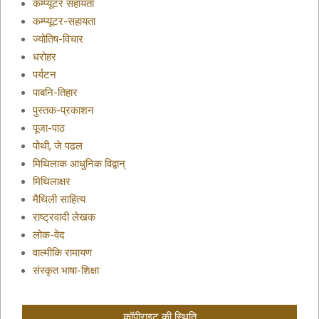
कम्प्यूटर सहायता
कम्प्यूटर-सहायता
ज्योतिष-विचार
धरोहर
पर्यटन
पाबनि-तिहार
पुस्तक-प्रकाशन
पूजा-पाठ
पोथी, जे पढल
मिथिलाक आधुनिक विद्वान्
मिथिलाक्षर
मैथिली साहित्य
राष्ट्रवादी लेखक
लोक-वेद
वाल्मीकि रामायण
संस्कृत भाषा-शिक्षा
कॉपीराइट की स्थिति