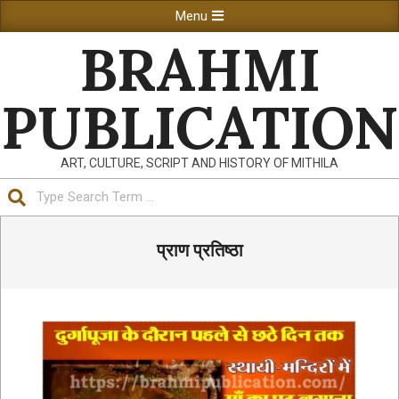
Skip
Primary
Menu
to
Navigation
BRAHMI
content
Menu
PUBLICATION
ART, CULTURE, SCRIPT AND HISTORY OF MITHILA
Search
प्राण प्रतिष्ठा