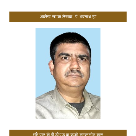
आलेख सभक लेखक- पं. भवनाथ झा
एहि पृष्ठ कें पी.डी.एफ.क रूपमे डाउनलोड करू