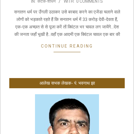
IN:
कंटक-शोधन
WITH:
0 COMMENTS
09-
20
सनातन धर्म पर उँगली उठाकर उसे बरबाद करने का एजेंडा चलाने वाले
लोगों को भड़काते रहते हैं कि सनातन धर्म में 33 करोड़ देवी-देवता हैं,
एक-एक अच्छत से से पूजा करें तों क्विंटल भर चावल लग जायेंगे…देश
की जनता जहाँ भूखी है…वहाँ एक आदमी एक क्विंटल चावल एक बार की
CONTINUE READING
आलेख सभक लेखक- पं. भवनाथ झा