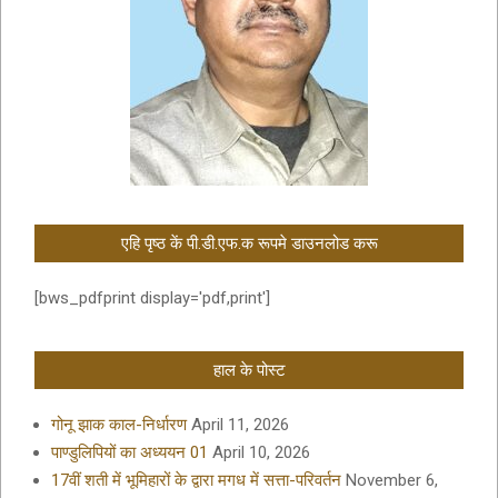
एहि पृष्ठ कें पी.डी.एफ.क रूपमे डाउनलोड करू
[bws_pdfprint display='pdf,print']
हाल के पोस्ट
गोनू झाक काल-निर्धारण
April 11, 2026
पाण्डुलिपियों का अध्ययन 01
April 10, 2026
17वीं शती में भूमिहारों के द्वारा मगध में सत्ता-परिवर्तन
November 6,