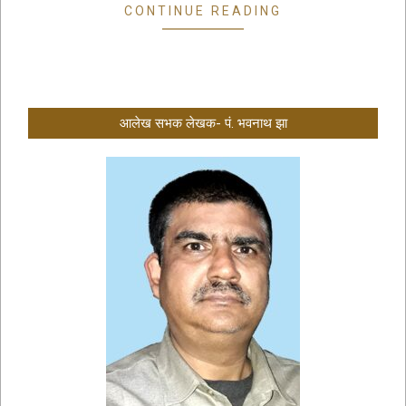
CONTINUE READING
आलेख सभक लेखक- पं. भवनाथ झा