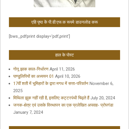
एहि पृष्ठ कें पी.डी.एफ.क रूपमे डाउनलोड करू
[bws_pdfprint display='pdf,print']
हाल के पोस्ट
गोनू झाक काल-निर्धारण
April 11, 2026
पाण्डुलिपियों का अध्ययन 01
April 10, 2026
17वीं शती में भूमिहारों के द्वारा मगध में सत्ता-परिवर्तन
November 6,
2025
मिथिला झुक नहीं रही है, इसलिए कट्टरपंथी चिढ़ते हैं
July 20, 2024
जनक-क्षेत्र एवं उसके विस्थापन का एक प्रलेखित अपवाह- प्रोपगंडा
January 7, 2024