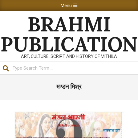
Skip
Primary
Menu
to
Navigation
BRAHMI
content
Menu
PUBLICATION
ART, CULTURE, SCRIPT AND HISTORY OF MITHILA
Search
मण्डन मिश्र