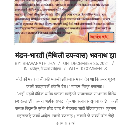
मंडन-भारती (मैथिली उपन्यास) भवनाथ झा
2021-
BY:
BHAVANATH JHA
ON:
DECEMBER 26, 2021
IN:
धरोहर
,
मैथिली साहित्य
WITH:
0 COMMENTS
12-
26
-“तँ की महाराजसँ कहि भकसी झोंकबाक मरबा देब आ कि हमर गुरुए
जकाँ पहाड़परसँ धकेलि देब।” मण्डन मिश्र बजलाह।
-“अहाँ अइयो वैदिक धर्मक पताका कन्हेठने संघारामक साधनाक विरोध
कए रहल छी। हमरा अहाँक सभटा क्रिया-कलापक सूचना अछि। अहाँ
सनक विद्वानकेँ एतेक छोट दण्ड नै भेटबाक चाही वैदिकप्रवर!’ श्रमण
महाराजहि जकाँ आदेश-स्वरमे बजलाह। लंकामे जे सबसँ छोट सेहो
उनचास हाथ!