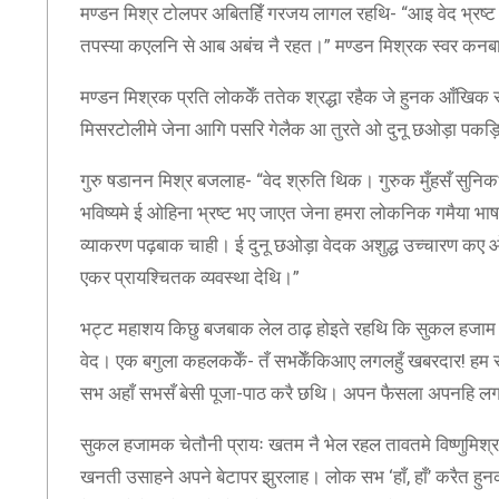
मण्डन मिश्र टोलपर अबितहिँ गरजय लागल रहथि- “आइ वेद भ्रष्
तपस्या कएलनि से आब अबंच नै रहत।” मण्डन मिश्रक स्वर कनब
मण्डन मिश्रक प्रति लोककेँ ततेक श्रद्धा रहैक जे हुनक आँखि
मिसरटोलीमे जेना आगि पसरि गेलैक आ तुरते ओ दुनू छओड़ा पक
गुरु षडानन मिश्र बजलाह- “वेद श्रुति थिक। गुरुक मुँहसँ सुन
भविष्यमे ई ओहिना भ्रष्ट भए जाएत जेना हमरा लोकनिक गमैया भाषा
व्याकरण पढ़बाक चाही। ई दुनू छओड़ा वेदक अशुद्ध उच्चारण कए ओ
एकर प्रायश्चितक व्यवस्था देथि।”
भट्ट महाशय किछु बजबाक लेल ठाढ़ होइते रहथि कि सुकल हजा
वेद। एक बगुला कहलककेँ- तँ सभकेँकिआए लगलहुँ खबरदार! ह
सभ अहाँ सभसँ बेसी पूजा-पाठ करै छथि। अपन फैसला अपनहि लग रा
सुकल हजामक चेतौनी प्रायः खतम नै भेल रहल तावतमे विष्णुमिश्र
खनती उसाहने अपने बेटापर झुरलाह। लोक सभ ‘हाँ, हाँ’ करैत 