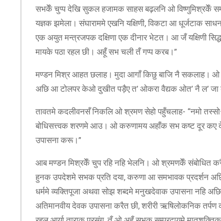
सभकेँ चुप्प देखि सुकल हजामक साहस बढ़लनि ओ विष्णुमिश्रकेँ सम्
यज्ञक झमेला। संघाराममे एखनि यक्षिणी, विकटा आ धूर्जटाक साध
एक अयुत मन्त्रजपक दक्षिणा एक दीनार भेटत। आ जँ यक्षिणी सिद
मायके पठा रहल छी। अहूँ सभ चली तँ गप्प करब।”
मण्डन मिश्र आहत छलाह। मुदा आगाँ किछु बाजि नै सकलाह। ओ 
अछि आ टोलपर केओ दुखीत पड़ैए त’ ओकरा वैद्यक ओत’ नै ल’ जा 
तावतमे कदलीवनसँ निकलि ओ श्रमण सेहो पहुँचलाह- “नमो तस्
बोधिसत्त्वक शरणमे आउ। ओ करुणामय अहाँक सभ कष्ट दूर कए देता
उपासना करू।”
आब मण्डन मिश्रकेँ चुप रहि नहि भेलनि। ओ श्रमणकेँ संबोधित करैत
हुनक उपदेशमे सभक प्रति दया, करुणा आ समभावक प्रदर्शन अछ
धर्ममे व्यक्तिपूजा अथवा सोझ शब्दमे मनुखदेवाक उपासना नहि अछि। ह
अतिमानवीय देवक उपासना करैत छी, शरीरी ऋषिलोकनिक तर्पण करै
रहल आर्या ताराक प्रसंग, तँ ओ अहूँ सभक सम्प्रदायमे मातृशक्तिक प