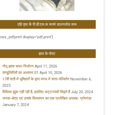
एहि पृष्ठ कें पी.डी.एफ.क रूपमे डाउनलोड करू
bws_pdfprint display='pdf,print']
हाल के पोस्ट
गोनू झाक काल-निर्धारण
April 11, 2026
पाण्डुलिपियों का अध्ययन 01
April 10, 2026
17वीं शती में भूमिहारों के द्वारा मगध में सत्ता-परिवर्तन
November 6,
2025
मिथिला झुक नहीं रही है, इसलिए कट्टरपंथी चिढ़ते हैं
July 20, 2024
जनक-क्षेत्र एवं उसके विस्थापन का एक प्रलेखित अपवाह- प्रोपगंडा
January 7, 2024