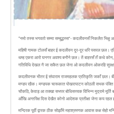
“नमो तस्स भगवतो सम्मा सम्बुद्धस्स”- कदलीवनसँ निकलैत भिक्षु
महिषी गामक टोलसँ बाहर ई कदलीवन दूर-दूर धरि पसरल छल। ए
थम्ह एकरा आरो घनगर अवश्य बनौने छल। तें बाहरसँ तँ कथे कोन
गतिविधि देखल नै जा सकैत छल जेना ओ कदलीवन ओकरहि सुरक्षामे 
कदलीवनक भीतर ई संघाराम राजमहलक प्रतिकृति जकाँ छल। बी
मण्डप रहैक। मण्डपक चारूकात पोखरापाटन कोठली सभक पंक्ति 
चौकठि, केवाड़ आ तक्खा सभपर बोधिसत्त्वक विभिन्न मुद्रामे मूर्ति
आँखि अन्तरिक्ष दिस देखैत कोनो आदेशक प्रतीक्षा जेना कय रहल 
मन्दिरक पूर्वी द्वारक ठीक सोझाँमे महाश्रमणक आवास कक्ष सेहो