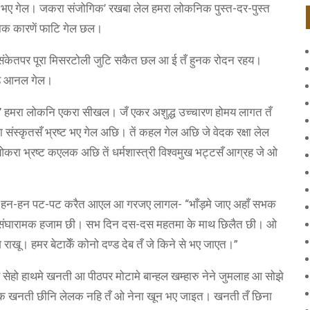
ट भए गेल। जकरा संजोगिक’ रखबा लेल हमरा लोकनिक पुस्त-दर-पुस्त
ाक कारणें फाटि गेल छल।
क संकेतपर पूरा मिसरटोली जुटि सकैत छल आ ई तँ हुनक रोदन रहय।
ड़ि आनल गेल।
िक’ हमरा लोकनि एकरा सीखल। जँ एकर अशुद्ध उच्चारण होमय लागत तँ
 संस्कृतसँ भ्रष्ट भए गेल अछि। तें कहल गेल अछि जे वेदक रक्षा लेल
करा भ्रष्ट कएलक अछि तें धर्मशास्त्री विश्वमुख भट्टसँ आग्रह जे ओ
म हन-हन पट-पट करैत आएल आ गरजए लागल- “भाँड़मे जाए अहाँ सभक
म संघारामक हजाम छी। सभ दिन दस-दस महतमा के माथ छिलैत छी। ओ
खू। हमर बेटाकेँ कोनो दण्ड देब तँ जे किने से भए जाएत।”
 सेहो हाथमे खनती आ पीठपर मोटामे बान्हल खम्हारु नेने जुमलाह आ सोझे
हुनक खनती छीनि लेलक नहि तँ ओ नेना खून भए जाइत। खनती तँ छिना