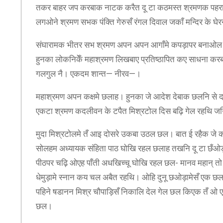
तकर बाहर जप करबाक नाटक करैत दू टा कठमस्त श्रमणक पहरा
लगओने श्रमण सभक पंक्ति गेरुसँ रंगल दिवाल जकाँ मन्दिर के घ
संघारामक भीतर सभ श्रमण अपन अपन आगाँमे कपड़ापर बनाओल चि
हुनका लोकनिकेँ महाश्रमण लिखबाए प्रतिष्ठापित कए साधना कर
गलगुल नै। एकदम शान्त— नीरव—।
महाश्रमण अपन कक्षमे छलाह। हुनका जे आदेश देबाक छलनि से
एकटा श्रमण कदलीवन के टपैत मिश्रटोल दिस बढ़ि गेल रहथि ज
मुदा मिश्रटोलमे तँ आइ दोसरे उकबा उठल छल। बात ई रहैक जे क
सोलहम अध्यायक संहिता पाठ घोखि रहल छलाह तखनि दू टा छँओ
पीठपर चढ़ि ओएह पाँती अधखिच्चू घोखि रहल छल- मानव महान् तो म
धेमुड़ामे स्नान कय चल अबैत रहथि। ओहि दुनू छओड़ामेसँ एक छ
पहिने षडानन मिश्र चौपाड़िसँ निकालि देल गेल छल किएक तँ ओ ए
छल।