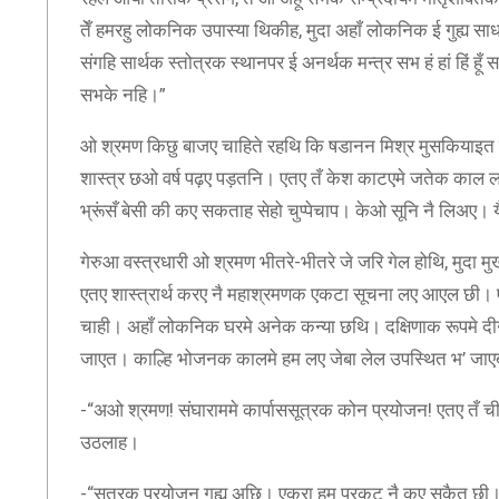
तेँ हमरहु लोकनिक उपास्या थिकीह, मुदा अहाँ लोकनिक ई गुह्य 
संगहि सार्थक स्तोत्रक स्थानपर ई अनर्थक मन्त्र सभ हं हां हिं
सभके नहि।”
ओ श्रमण किछु बाजए चाहिते रहथि कि षडानन मिश्र मुसकियाइत बजल
शास्त्र छओ वर्ष पढ़ए पड़तनि। एतए तँ केश काटएमे जतेक काल ल
भ्रूंसँ बेसी की कए सकताह सेहो चुप्पेचाप। केओ सूनि नै लिअए। 
गेरुआ वस्त्रधारी ओ श्रमण भीतरे-भीतरे जे जरि गेल होथि, मुदा
एतए शास्त्रार्थ करए नै महाश्रमणक एकटा सूचना लए आएल छी। 
चाही। अहाँ लोकनिक घरमे अनेक कन्या छथि। दक्षिणाक रूपमे द
जाएत। काल्हि भोजनक कालमे हम लए जेबा लेल उपस्थित भ’ जा
-“अओ श्रमण! संघाराममे कार्पाससूत्रक कोन प्रयोजन! एतए तँ ची
उठलाह।
-“सूत्रक प्रयोजन गुह्य अछि। एकरा हम प्रकट नै कए सकैत छी