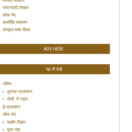
मैथिली साहित्य
राष्ट्रवादी लेखक
लोक-वेद
वाल्मीकि रामायण
संस्कृत भाषा-शिक्षा
ADS HERE:
यह भी देखें
उद्देश्य
पुस्तक-प्रकाशन
पोथी, जे पढल
ई-प्रकाशन
लोक-वेद
पाबनि-तिहार
पूजा-पाठ