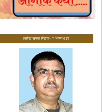
आलेख सभक लेखक- पं. भवनाथ झा