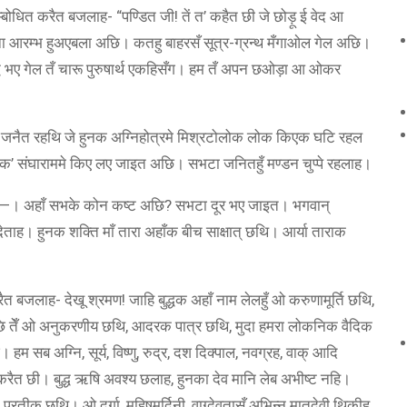
बोधित करैत बजलाह- “पण्डित जी! तें त’ कहैत छी जे छोड़ू ई वेद आ
ना आरम्भ हुअएबला अछि। कतहु बाहरसँ सूत्र-ग्रन्थ मँगाओल गेल अछि।
्ध भए गेल तँ चारू पुरुषार्थ एकहिसँग। हम तँ अपन छओड़ा आ ओकर
जनैत रहथि जे हुनक अग्निहोत्रमे मिश्रटोलोक लोक किएक घटि रहल
क’ संघाराममे किए लए जाइत अछि। सभटा जनितहुँ मण्डन चुप्पे रहलाह।
सो—। अहाँ सभके कोन कष्ट अछि? सभटा दूर भए जाइत। भगवान्
ह। हुनक शक्ति माँ तारा अहाँक बीच साक्षात् छथि। आर्या ताराक
 बजलाह- देखू श्रमण! जाहि बुद्धक अहाँ नाम लेलहुँ ओ करुणामूर्ति छथि,
ि तेँ ओ अनुकरणीय छथि, आदरक पात्र छथि, मुदा हमरा लोकनिक वैदिक
म सब अग्नि, सूर्य, विष्णु, रुद्र, दश दिक्पाल, नवग्रह, वाक् आदि
त छी। बुद्ध ऋषि अवश्य छलाह, हुनका देव मानि लेब अभीष्ट नहि।
्रतीक छथि। ओ दुर्गा, महिषमर्दिनी, वाग्देवतासँ अभिन्न मातृदेवी थिकीह,