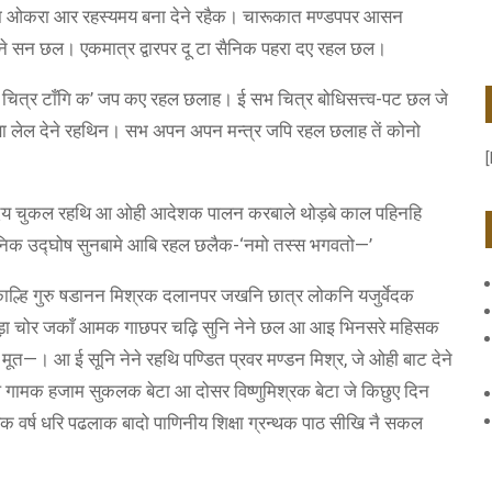
 ओकरा आर रहस्यमय बना देने रहैक। चारूकात मण्डपपर आसन
ेरने सन छल। एकमात्र द्वारपर दू टा सैनिक पहरा दए रहल छल।
त्र टाँगि क’ जप कए रहल छलाह। ई सभ चित्र बोधिसत्त्व-पट छल जे
बा लेल देने रहथिन। सभ अपन अपन मन्त्र जपि रहल छलाह तें कोनो
[
 दय चुकल रहथि आ ओही आदेशक पालन करबाले थोड़बे काल पहिनहि
निक उद्घोष सुनबामे आबि रहल छलैक-‘नमो तस्स भगवतो—’
ाल्हि गुरु षडानन मिश्रक दलानपर जखनि छात्र लोकनि यजुर्वेदक
ड़ा चोर जकाँ आमक गाछपर चढ़ि सुनि नेने छल आ आइ भिनसरे महिसक
ूत—। आ ई सूनि नेने रहथि पण्डित प्रवर मण्डन मिश्र, जे ओही बाट देने
ल गामक हजाम सुकलक बेटा आ दोसर विष्णुमिश्रक बेटा जे किछुए दिन
क वर्ष धरि पढलाक बादो पाणिनीय शिक्षा ग्रन्थक पाठ सीखि नै सकल