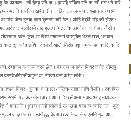
 वेद पढ़बाक। की हेतहु पढ़ि क’। हमरहि संहिता रटि क’ की भेल? ने भरि
आ खम्हारुपर दिनक दिन खेपैत छी। जाहि वेदक अध्यापक षडाननक घरमे
त आ मांस जेना हुनक हवन कुण्डमे जरि गेल। ओहि वेदकेँ पढ़ि की होएत?
 भए आदेशक प्रतीक्षामे ठाढ़ हुअए। ‘पटल’क आगाँ जप कए’ पारासँ सोना
ंघाराममे झाड़-फूक आ दिव्य रसायनसँ रोगमुक्ति भेटैत छैक, भगवान्
टा कष्ट दूर करैत छथि। वेदमे तँ खाली निरीह पशु सभक अंग काटि-काटि
, संघाराम के राज्याश्रय छैक। वैद्यराज जनार्दन मिश्र जनैत रहितहुँ
काष्ठौधषियेसँ कहुना क’ भैषज्य कर्म करैत छथि।
ित मण्डन मिश्र। हुनका तँ सभटा आँखिक सोझाँ नाचि गेलनि। एक दिस
 संघाराम सभमे पाशविक यौनाचार। आ ताहिपरसँ अनात्मवाद आ शून्यवादक
र्वज्ञ नै मानलनि। हुनक शालीनताकेँ ई सभ उला-पका क’ चाटि गेल। बुद्ध
 मुड़ल जाइत अछि। स्वयं बुद्ध वेदमात्रक निन्दा नै कएलनि मुदा आइ