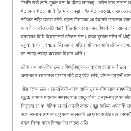
गेलनि तैयो लाते-मुक्के बेटा के पीटय लगलाह- “कोन सख लागल छहु
पेट अन्न भेटल आ ने देह भरि कपड़ा। यैह भेंट, सारुख, करहर 
साँझक साँझ उपास पड़ैये, महान् मीमांसक आ वेदान्ती मण्डनक रक्
आब के करबैत अछि यज्ञ? देखियौक संघाराममे, ऐश्वर्य जेना साकार
बनएबाक विधि दिव्यज्ञानसँ खोजल गेल। केओ दुखीत पड़ैत तँ ओही स
बुद्धक करुणा, दया, शान्ति महान् अछि। ओ स्वयं आबि लोकक सभ
क’ स्वाहा-स्वाहा करबाक विधान अछि।”
लोक सभ अप्रतिभ छल। विष्णुमिश्रक आक्रोश सामान्य नै छल। सत्ते
धनाभावमे रसायनक प्रयोग नहि कए पबैत छथि, जंगल-झाड़सँ आनल 
भीड़ स्तब्ध छल। सभसँ बेसी आहत रहथि उभय-मीमांसाक महापण्ड
बुद्धक नामपर महायान सम्प्रदायक जादू-टोना, तन्त्र-मन्त्र आ
सिद्धान्त ल’ क’ वैदिक सभसँ अड़ारि करब। बुद्ध कहियो अपनाकेँ स
स्वयं सन्तान उत्पन्न कए संन्यास लेलनि आ एतय अबोध बच्चा सभकेँ
वेदक निन्दा करब सिखाओल जाइत अछि।