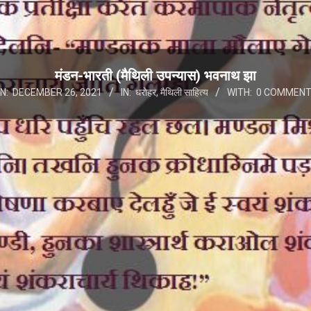
मंडन-भारती (मैथिली उपन्यास) भवनाथ झा
N:
DECEMBER 26, 2021
IN:
धरोहर
,
मैथिली साहित्य
WITH:
0 COMMEN