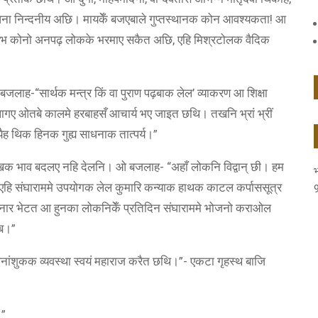
साधना निन्दनीय अछि। मायकेँ बजएबाले गुप्तस्थानक कोन आवश्यकता! आ
 हूँ सभ कोनो अनपढ़ लोकके भरमाए सकैत अछि, एहि मिश्रटोलक वैदिक
ाह-“सार्थक मन्त्र किं वा पुराण पढ़बाक लेल’ व्याकरण आ शिक्षा
ागए ओतबे कालमे हरबाहसँ आचार्य भए जाइत छथि। तखनि भ्रां भ्रीं
यैह थिक हिनक गुह्य साधनाक तात्पर्य।”
 मुखक भाव बदलए नहि देलनि। ओ बजलाह- “अहाँ लोकनि विद्वान् छी। हम
एहि संघाराममे उपयोगक लेल कुमारि कन्याक हाथक काटल कर्पाससूत्र
ीनार भेटत आ हुनका लोकनिकेँ प्रतिदिन संघाराममे भोजनो कराओल
एब।”
नांशुकक व्यवस्था स्वयं महाराज करैत छथि।”- एकटा गृहस्थ बाजि
।”