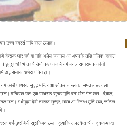
 अपन उच्च स्वरसँ गाबि रहल छलाह।
हिमे केराक घौर रहौ वा नहि अलेल जनमल आ अपनहि सड़ि गलिक’ खसल
, किछु दूर धरि भीतर पैसियो कए एकर बीचमे बनल संघारामक कोनो
ठाढ़ सेनाक अभेद्य पंक्ति हो।
चमे कारी पाथरक सुदृढ़ मन्दिर आ ओकर चारूकात समतल छतवला
छल। मन्दिरक एक-एक पाथरपर सुन्दर मूर्ति बनाओल गेल छल। देबाल,
 बनल छल। गर्भगृहमे देवी ताराक सुन्दर, सौम्य आ स्निग्ध मूर्ति छल, जनिक
हो।
 मन्दिरक गर्भगृहसँ बेसी सुसज्जित छल। दुआरिपर लटकैत चीनांशुककपरदा