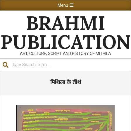
Skip
Primary
Menu
to
Navigation
BRAHMI
content
Menu
PUBLICATION
ART, CULTURE, SCRIPT AND HISTORY OF MITHILA
Search
मिथिला के तीर्थ