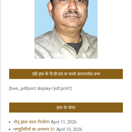
एहि पृष्ठ कें पी.डी.एफ.क रूपमे डाउनलोड करू
[bws_pdfprint display='pdf,print']
हाल के पोस्ट
गोनू झाक काल-निर्धारण
April 11, 2026
पाण्डुलिपियों का अध्ययन 01
April 10, 2026