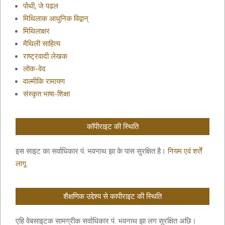
पोथी, जे पढल
मिथिलाक आधुनिक विद्वान्
मिथिलाक्षर
मैथिली साहित्य
राष्ट्रवादी लेखक
लोक-वेद
वाल्मीकि रामायण
संस्कृत भाषा-शिक्षा
कॉपीराइट की स्थिति
इस साइट का सर्वाधिकार पं. भवनाथ झा के पास सुरक्षित है।
नियम एवं शर्तें
लागू
शैक्षणिक उद्देश्य से कापीराइट की स्थिति
एहि वेबसाइटक सामग्रीक सर्वाधिकार पं. भवनाथ झा लग सुरक्षित अछि।