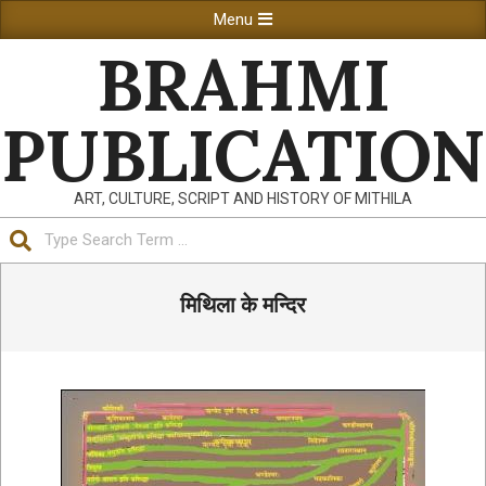
Skip
Primary
Menu
to
Navigation
BRAHMI
content
Menu
PUBLICATION
ART, CULTURE, SCRIPT AND HISTORY OF MITHILA
Search
मिथिला के मन्दिर