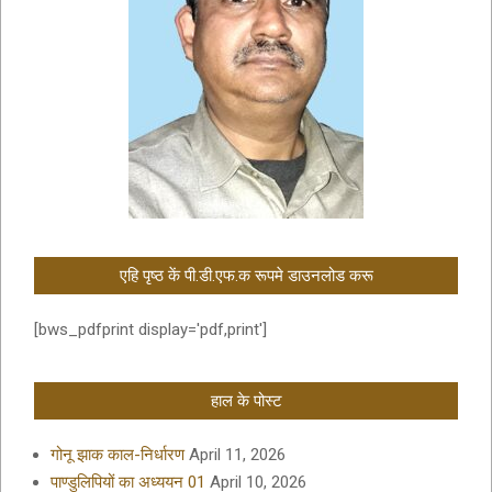
एहि पृष्ठ कें पी.डी.एफ.क रूपमे डाउनलोड करू
[bws_pdfprint display='pdf,print']
हाल के पोस्ट
गोनू झाक काल-निर्धारण
April 11, 2026
पाण्डुलिपियों का अध्ययन 01
April 10, 2026