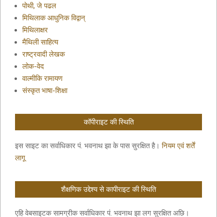
पोथी, जे पढल
मिथिलाक आधुनिक विद्वान्
मिथिलाक्षर
मैथिली साहित्य
राष्ट्रवादी लेखक
लोक-वेद
वाल्मीकि रामायण
संस्कृत भाषा-शिक्षा
कॉपीराइट की स्थिति
इस साइट का सर्वाधिकार पं. भवनाथ झा के पास सुरक्षित है।
नियम एवं शर्तें
लागू
शैक्षणिक उद्देश्य से कापीराइट की स्थिति
एहि वेबसाइटक सामग्रीक सर्वाधिकार पं. भवनाथ झा लग सुरक्षित अछि।