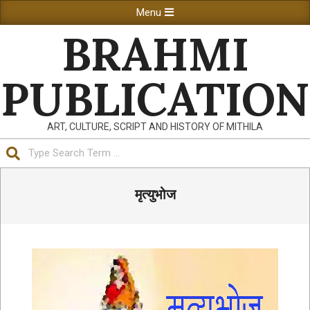
Skip
Primary
Menu
to
Navigation
BRAHMI
content
Menu
PUBLICATION
ART, CULTURE, SCRIPT AND HISTORY OF MITHILA
Search
मृत्युभोज