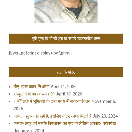
एहि पृष्ठ कें पी.डी.एफ.क रूपमे डाउनलोड करू
[bws_pdfprint display='pdf,print']
हाल के पोस्ट
गोनू झाक काल-निर्धारण
April 11, 2026
पाण्डुलिपियों का अध्ययन 01
April 10, 2026
17वीं शती में भूमिहारों के द्वारा मगध में सत्ता-परिवर्तन
November 6,
2025
मिथिला झुक नहीं रही है, इसलिए कट्टरपंथी चिढ़ते हैं
July 20, 2024
जनक-क्षेत्र एवं उसके विस्थापन का एक प्रलेखित अपवाह- प्रोपगंडा
January 7, 2024