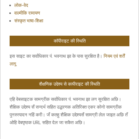
लोक-वेद
वाल्मीकि रामायण
संस्कृत भाषा-शिक्षा
कॉपीराइट की स्थिति
इस साइट का सर्वाधिकार पं. भवनाथ झा के पास सुरक्षित है।
नियम एवं शर्तें
लागू
शैक्षणिक उद्देश्य से कापीराइट की स्थिति
एहि वेबसाइटक सामग्रीक सर्वाधिकार पं. भवनाथ झा लग सुरक्षित अछि।
शैक्षिक उद्देश्य सँ सन्दर्भ सहित उद्धरणक अतिरिक्त एकर कोनो सामग्रीक
पुनरुत्पादन नहिं करी। जँ कतहु शैक्षिक उद्देश्यसँ सामग्री लेल जाइत अछि तँ
ओहि वेबपृष्ठक URL सहित देल जा सकैत अछि।