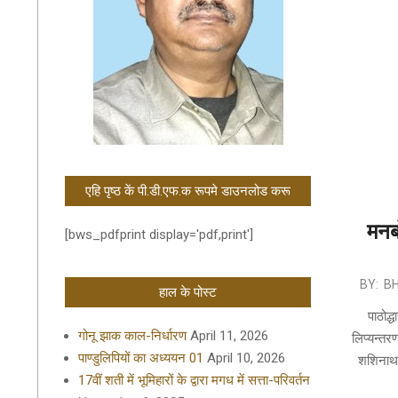
एहि पृष्ठ कें पी.डी.एफ.क रूपमे डाउनलोड करू
मनबो
[bws_pdfprint display='pdf,print']
2021-
BY:
B
हाल के पोस्ट
05-
पाठोद्
02
गोनू झाक काल-निर्धारण
April 11, 2026
लिप्यन्तरण
पाण्डुलिपियों का अध्ययन 01
April 10, 2026
शशिनाथ झ
17वीं शती में भूमिहारों के द्वारा मगध में सत्ता-परिवर्तन