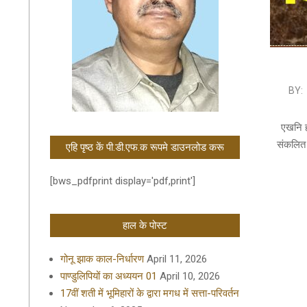
2021-
BY:
10-
26
एखनि ह
संकलित 
एहि पृष्ठ कें पी.डी.एफ.क रूपमे डाउनलोड करू
[bws_pdfprint display='pdf,print']
हाल के पोस्ट
गोनू झाक काल-निर्धारण
April 11, 2026
पाण्डुलिपियों का अध्ययन 01
April 10, 2026
17वीं शती में भूमिहारों के द्वारा मगध में सत्ता-परिवर्तन