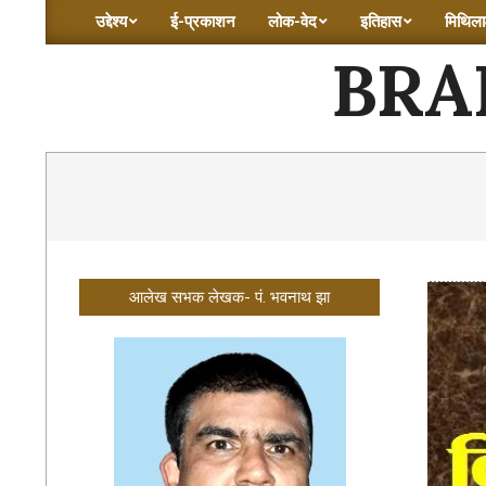
Skip
उद्देश्य
ई-प्रकाशन
लोक-वेद
इतिहास
मिथिलाक
Primary
to
BRA
Navigation
content
Menu
आलेख सभक लेखक- पं. भवनाथ झा