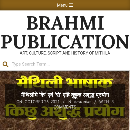
Skip
Primary
Menu
to
Navigation
BRAHMI
content
Menu
PUBLICATION
ART, CULTURE, SCRIPT AND HISTORY OF MITHILA
Search
मैथिलीमे ‘के’ एवं ‘से’ एहि दुहूक अशुद्ध प्रयोग
ON:
OCTOBER 26, 2021
IN:
कंटक-शोधन
WITH:
3
COMMENTS