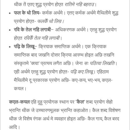
थीक तें एतए शुद्ध प्रयोग होएत
रातिमे नहि बहराउ
।
फल के धो लिय-
कर्मक अर्थमे। एतए कर्मक अर्थमे मैथिलीमे शुद्ध
प्रयोग होएत-
फलकेँ धो लिय़।
रवि के तेल नहि लगाबी
– अधिकरणक अर्थमे। एतहु शुद्ध प्रयोग
होएत
रविकेँ तेल नहि लगाबी
।
पढ़ि के लिखू
– क्रियाक समाप्तिक अर्थमे। एक क्रियाक
समाप्तिक बाद जखनि दोसर क्रिया आरम्भ होइत अछि तखनि
संस्कृतमे ‘क्त्वा’ प्रत्यय लगैत अछि। जेना
सः पठित्वा लिखति
।
एही अर्थमे एतहु शुद्ध प्रयोग होएत-
पढ़ि कए लिखू
। एहिठाम
मैथिलीमे दू प्रकारक प्रयोग अछि- कए-कय, भए-भय, कएल-
कयल।
कएल-कयल
एहि दुहू प्रयोगक स्थान पर ‘
कैल’
शब्द प्रयोग सेहो
भ्रान्ति थीक जे उच्चारणमूलक भ्रान्ति कहाओत। कैल शब्द विशेषण
थीक जे विशेष रंगक अर्थ मे व्यवहार होइत अछि- कैल गाय, कैल बरद
आदि।