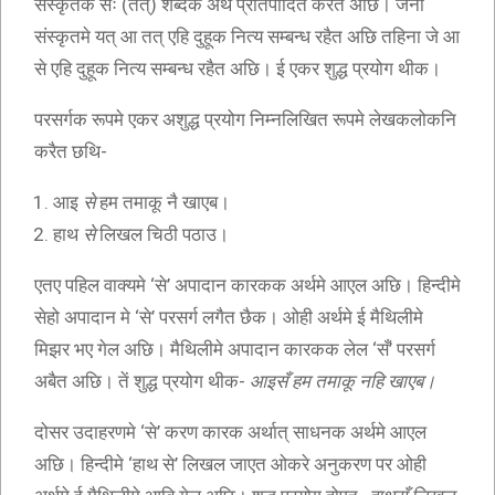
संस्कृतक सः (तत्) शब्दक अर्थ प्रतिपादित करैत अछि। जेना
संस्कृतमे यत् आ तत् एहि दुहूक नित्य सम्बन्ध रहैत अछि तहिना जे आ
से एहि दुहूक नित्य सम्बन्ध रहैत अछि। ई एकर शुद्ध प्रयोग थीक।
परसर्गक रूपमे एकर अशुद्ध प्रयोग निम्नलिखित रूपमे लेखकलोकनि
करैत छथि-
आइ
से
हम तमाकू नै खाएब।
हाथ
से
लिखल चिठी पठाउ।
एतए पहिल वाक्यमे ‘से’ अपादान कारकक अर्थमे आएल अछि। हिन्दीमे
सेहो अपादान मे ‘से’ परसर्ग लगैत छैक। ओही अर्थमे ई मैथिलीमे
मिझर भए गेल अछि। मैथिलीमे अपादान कारकक लेल ‘सँ’ परसर्ग
अबैत अछि। तें शुद्ध प्रयोग थीक-
आइसँ हम तमाकू नहि खाएब।
दोसर उदाहरणमे ‘से’ करण कारक अर्थात् साधनक अर्थमे आएल
अछि। हिन्दीमे ‘हाथ से’ लिखल जाएत ओकरे अनुकरण पर ओही