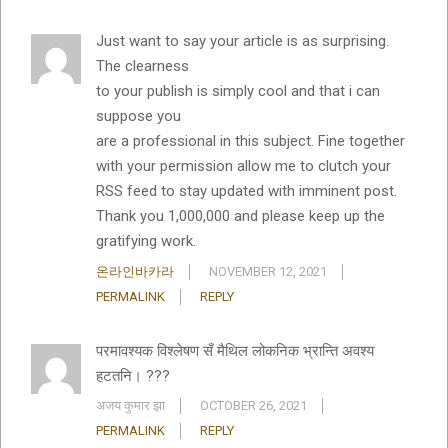
Just want to say your article is as surprising.
The clearness
to your publish is simply cool and that i can
suppose you
are a professional in this subject. Fine together
with your permission allow me to clutch your
RSS feed to stay updated with imminent post.
Thank you 1,000,000 and please keep up the
gratifying work.
온라인바카라
NOVEMBER 12, 2021
PERMALINK
REPLY
परमावश्यक विश्लेषण सँ मैथिल लोकनिक भ्रान्ति अवश्य
हटतनि। ???
अजय कुमार झा
OCTOBER 26, 2021
PERMALINK
REPLY