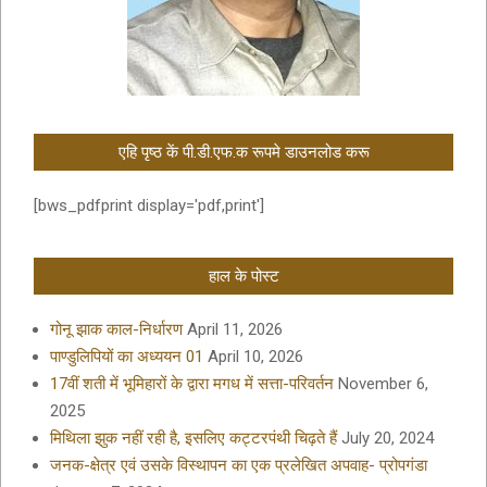
एहि पृष्ठ कें पी.डी.एफ.क रूपमे डाउनलोड करू
[bws_pdfprint display='pdf,print']
हाल के पोस्ट
गोनू झाक काल-निर्धारण
April 11, 2026
पाण्डुलिपियों का अध्ययन 01
April 10, 2026
17वीं शती में भूमिहारों के द्वारा मगध में सत्ता-परिवर्तन
November 6,
2025
मिथिला झुक नहीं रही है, इसलिए कट्टरपंथी चिढ़ते हैं
July 20, 2024
जनक-क्षेत्र एवं उसके विस्थापन का एक प्रलेखित अपवाह- प्रोपगंडा