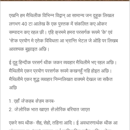
एखनि हम मैथिलीक विभिन्न विद्वान् आ सामान्य जन दुहूक लिखल
लगभग 40 टा आलेख कें एक पुस्तक में संकलित कए ओकर
सम्पादन कए रहल छी। एहि क्रममे हमरा परसर्गक रूपमे ‘के’ एवं
‘से’क प्रयोग मे एतेक विविधता आ भ्रान्ति भेटल जे ओहि पर लिखब
आवश्यक बुझाइत अछि।
ई दुहू हिन्दीक परसर्ग थीक जकर व्यवहार मैथिलीमे भए रहल अछि।
मैथिलीमे एकर प्रयोग परसर्गक रूपमे कखनहुँ नहि होइत अछि।
मैथिलीमे एकर शुद्ध व्यवहार निम्नलिखत वाक्यमे देखल जा सकैत
अछि
एहाँ
जे
कहब
से
हम करब-
जे
लोरिक भात खाएत
से
लोरिक बरियात जाएत
एकरे रूप थीक- सैह, सेहो, तहिना आदि। ई अवधारणार्थक थीक आ